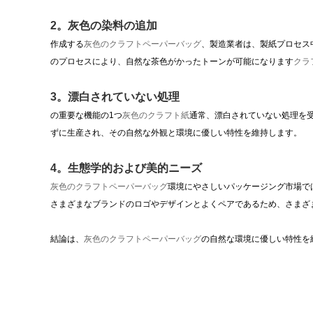
2。灰色の染料の追加
作成する
灰色のクラフトペーパーバッグ
、製造業者は、製紙プロセス
のプロセスにより、自然な茶色がかったトーンが可能になります
クラ
3。漂白されていない処理
の重要な機能の1つ
灰色のクラフト紙
通常、漂白されていない処理を
ずに生産され、その自然な外観と環境に優しい特性を維持します。
4。生態学的および美的ニーズ
灰色のクラフトペーパーバッグ
環境にやさしいパッケージング市場で
さまざまなブランドのロゴやデザインとよくペアであるため、さまざ
結論は、
灰色のクラフトペーパーバッグ
の自然な環境に優しい特性を