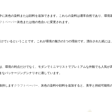
中に灰色の染料または顔料を追加できます。これらの染料は通常自然であり、環境
フトペーパー
灰色または他の色合いに変更されます。
受けているということです。これが環境の魅力の1つの理由です。漂白された紙には
は、環境の利点だけでなく、モダンでミニマリストでプレミアムな外観でも人気が
まなパッケージングシナリオに適しています。
維持します
クラフトペーパー、
灰色の染料や顔料を追加すると、美学と持続可能性