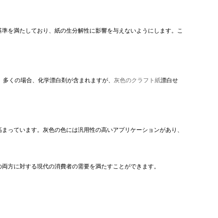
基準を満たしており、紙の生分解性に影響を与えないようにします。こ
、多くの場合、化学漂白剤が含まれますが、
灰色のクラフト紙
漂白せ
高まっています。灰色の色には汎用性の高いアプリケーションがあり、
の両方に対する現代の消費者の需要を満たすことができます。