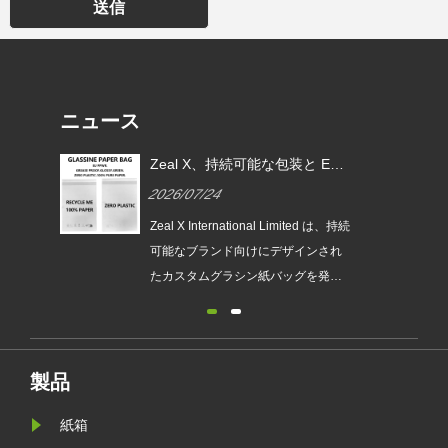
送信
ニュース
よる
Zeal X、持続可能な包装と EU
の代
PPWR 準拠のためのカスタムグ
2026/07/24
シン
ラシン紙バッグを導入
な需
Zeal X International Limited は、持続
しい
可能なブランド向けにデザインされ
 は、
たカスタムグラシン紙バッグを発売
グラ
します。環境に優しい包装ソリュー
発売
ションは、プラスチックフリー包装
代わ
のトレンドをサポートし、企業が新
計さ
しい EU PPWR 持続可能な包装要件
製品
サイ
に備えるのに役立ちます。
紙箱
可能