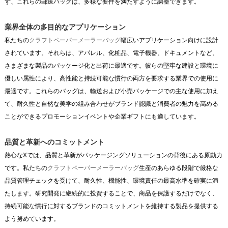
ず、これらの郵送バッグは、多様な要件を満たすように調整できます。
業界全体の多目的なアプリケーション
私たちの
クラフトペーパーメーラーバッグ
幅広いアプリケーション向けに設計
されています。それらは、アパレル、化粧品、電子機器、ドキュメントなど、
さまざまな製品のパッケージ化と出荷に最適です。彼らの堅牢な建設と環境に
優しい属性により、高性能と持続可能な慣行の両方を要求する業界での使用に
最適です。これらのバッグは、輸送および小売パッケージでの主な使用に加え
て、耐久性と自然な美学の組み合わせがブランド認識と消費者の魅力を高める
ことができるプロモーションイベントや企業ギフトにも適しています。
品質と革新へのコミットメント
熱心なXでは、品質と革新がパッケージングソリューションの背後にある原動力
です。私たちの
クラフトペーパーメーラーバッグ
生産のあらゆる段階で厳格な
品質管理チェックを受けて、耐久性、機能性、環境責任の最高水準を確実に満
たします。研究開発に継続的に投資することで、商品を保護するだけでなく、
持続可能な慣行に対するブランドのコミットメントを維持する製品を提供する
よう努めています。