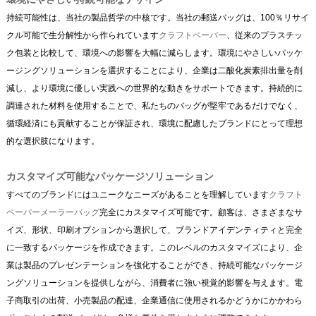
持続可能性は、当社の製品哲学の中核です。当社の郵送バッグは、100％リサイ
クル可能で生分解性から作られています
クラフトペーパー
、従来のプラスチッ
ク包装と比較して、環境への影響を大幅に減らします。環境にやさしいパッケ
ージングソリューションを選択することにより、企業は二酸化炭素排出量を削
減し、より環境に優しい実践への世界的な動きをサポートできます。持続的に
調達された材料を使用することで、私たちのバッグが堅牢であるだけでなく、
循環経済にも貢献することが保証され、環境に配慮したブランドにとって理想
的な選択肢になります。
カスタマイズ可能なパッケージソリューション
すべてのブランドにはユニークなニーズがあることを理解しています
クラフト
ペーパーメーラーバッグ
完全にカスタマイズ可能です。顧客は、さまざまなサ
イズ、形状、印刷オプションから選択して、ブランドアイデンティティと完全
に一致するパッケージを作成できます。このレベルのカスタマイズにより、企
業は製品のプレゼンテーションを強化することができ、持続可能なパッケージ
ングソリューションを提供しながら、消費者に強い視覚的影響を与えます。電
子商取引の出荷、小売製品の配達、企業通信に使用されるかどうかにかかわら