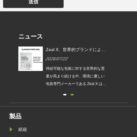
送信
ニュース
EU
Zeal X、世界的ブランドによる
ムグ
使い捨てプラスチック包装の代
2026/07/22
替を支援するカスタムグラシン
紙バッグを発売
は、持続
持続可能な包装に対する世界的な需
され
要が高まり続ける中、環境に優しい
発売
包装専門メーカーである Zeal X は、
ュー
アップグレードされたカスタムグラ
包装
シン紙バッグシリーズを正式に発売
が新
しました。従来のビニール袋に代わ
要件
るプレミアムな代替品として設計さ
製品
れたこの新製品は、透明性、リサイ
紙箱
クル性、耐油性、カスタマイズ可能