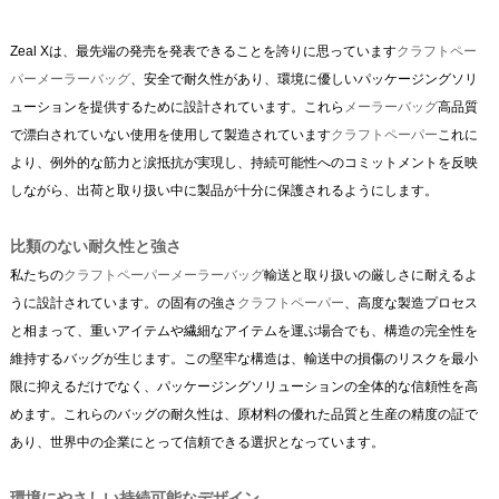
Zeal Xは、最先端の発売を発表できることを誇りに思っています
クラフトペー
パーメーラーバッグ
、安全で耐久性があり、環境に優しいパッケージングソリ
ューションを提供するために設計されています。これら
メーラーバッグ
高品質
で漂白されていない使用を使用して製造されています
クラフトペーパー
これに
より、例外的な筋力と涙抵抗が実現し、持続可能性へのコミットメントを反映
しながら、出荷と取り扱い中に製品が十分に保護されるようにします。
比類のない耐久性と強さ
私たちの
クラフトペーパーメーラーバッグ
輸送と取り扱いの厳しさに耐えるよ
うに設計されています。の固有の強さ
クラフトペーパー
、高度な製造プロセス
と相まって、重いアイテムや繊細なアイテムを運ぶ場合でも、構造の完全性を
維持するバッグが生じます。この堅牢な構造は、輸送中の損傷のリスクを最小
限に抑えるだけでなく、パッケージングソリューションの全体的な信頼性を高
めます。これらのバッグの耐久性は、原材料の優れた品質と生産の精度の証で
あり、世界中の企業にとって信頼できる選択となっています。
環境にやさしい持続可能なデザイン