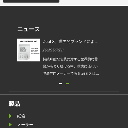
ニュース
EU
Zeal X、世界的ブランドによる
ムグ
使い捨てプラスチック包装の代
2026/07/22
替を支援するカスタムグラシン
紙バッグを発売
は、持続
持続可能な包装に対する世界的な需
され
要が高まり続ける中、環境に優しい
発売
包装専門メーカーである Zeal X は、
ュー
アップグレードされたカスタムグラ
包装
シン紙バッグシリーズを正式に発売
が新
しました。従来のビニール袋に代わ
要件
るプレミアムな代替品として設計さ
製品
れたこの新製品は、透明性、リサイ
紙箱
クル性、耐油性、カスタマイズ可能
なブランディングを兼ね備えてお
メーラー