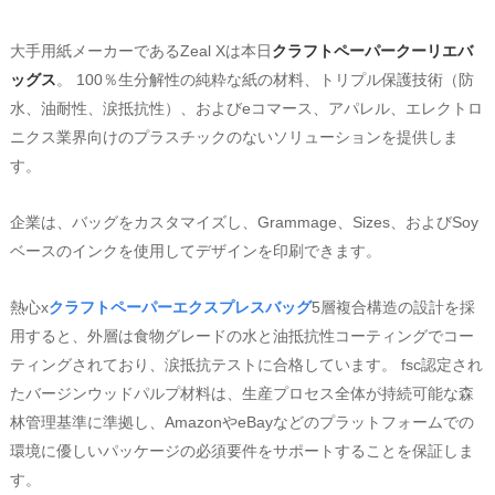
大手用紙メーカーであるZeal Xは本日
クラフトペーパークーリエバ
ッグス
。 ‌100％生分解性の純粋な紙の材料、‌トリプル保護技術（防
水、油耐性、涙抵抗性）、およびeコマース、アパレル、エレクトロ
ニクス業界向けのプラスチックのないソリューションを提供しま
す。
企業は、バッグをカスタマイズし、Grammage‌、‌Sizes‌、および‌Soy
ベースのインクを使用してデザインを印刷できます。
熱心x
クラフトペーパーエクスプレスバッグ
5層複合構造の設計を採
用すると、外層は食物グレードの水と油抵抗性コーティングでコー
ティングされており、涙抵抗テストに合格しています。 fsc認定され
たバージンウッドパルプ材料は、生産プロセス全体が持続可能な森
林管理基準に準拠し、AmazonやeBayなどのプラットフォームでの
環境に優しいパッケージの必須要件をサポートすることを保証しま
す。