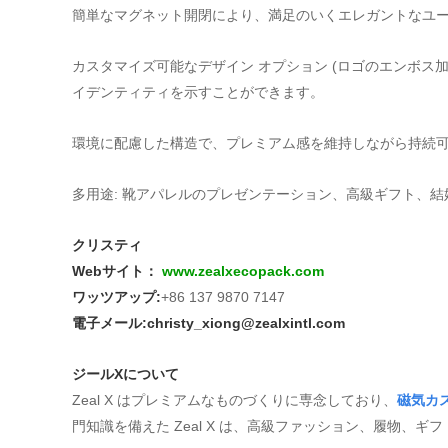
簡単なマグネット開閉により、満足のいくエレガントなユ
カスタマイズ可能なデザイン オプション (ロゴのエンボス
イデンティティを示すことができます。
環境に配慮した構造で、プレミアム感を維持しながら持続
多用途: 靴アパレルのプレゼンテーション、高級ギフト、
クリスティ
Webサイト：
www.zealxecopack.com
ワッツアップ:
+86 137 9870 7147
電子メール:
christy_xiong@zealxintl.com
ジールXについて
Zeal X はプレミアムなものづくりに専念しており、
磁気カ
門知識を備えた Zeal X は、高級ファッション、履物、