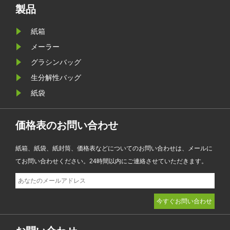
要件
るプレミアムな代替品として設計さ
製品
れたこの新製品は、透明性、リサイ
紙箱
クル性、耐油性、カスタマイズ可能
なブランディングを兼ね備えてお
メーラー
り、ファッション、小売、化粧品、
グラシンバッグ
電子商取引企業が製品のプレゼンテ
生分解性バッグ
ーションを強化しながら環境目標を
紙袋
達成するのに役立ちます。
価格表のお問い合わせ
紙箱、紙袋、紙封筒、価格表などについてのお問い合わせは、メールに
てお問い合わせください。24時間以内にご連絡させていただきます。