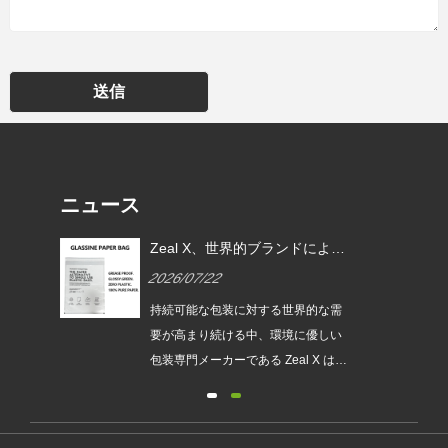
送信
ニュース
EU
Zeal X、世界的ブランドによる
ムグ
使い捨てプラスチック包装の代
2026/07/22
替を支援するカスタムグラシン
紙バッグを発売
は、持続
持続可能な包装に対する世界的な需
され
要が高まり続ける中、環境に優しい
発売
包装専門メーカーである Zeal X は、
ュー
アップグレードされたカスタムグラ
包装
シン紙バッグシリーズを正式に発売
が新
しました。従来のビニール袋に代わ