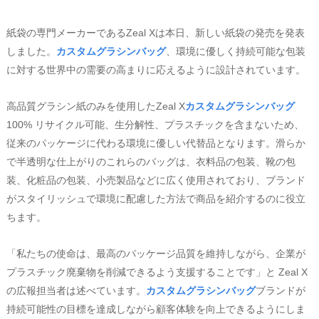
紙袋の専門メーカーであるZeal Xは本日、新しい紙袋の発売を発表
しました。
カスタムグラシンバッグ
、環境に優しく持続可能な包装
に対する世界中の需要の高まりに応えるように設計されています。
高品質グラシン紙のみを使用したZeal X
カスタムグラシンバッグ
100% リサイクル可能、生分解性、プラスチックを含まないため、
従来のパッケージに代わる環境に優しい代替品となります。滑らか
で半透明な仕上がりのこれらのバッグは、衣料品の包装、靴の包
装、化粧品の包装、小売製品などに広く使用されており、ブランド
がスタイリッシュで環境に配慮した方法で商品を紹介するのに役立
ちます。
「私たちの使命は、最高のパッケージ品質を維持しながら、企業が
プラスチック廃棄物を削減できるよう支援することです」と Zeal X
の広報担当者は述べています。
カスタムグラシンバッグ
ブランドが
持続可能性の目標を達成しながら顧客体験を向上できるようにしま