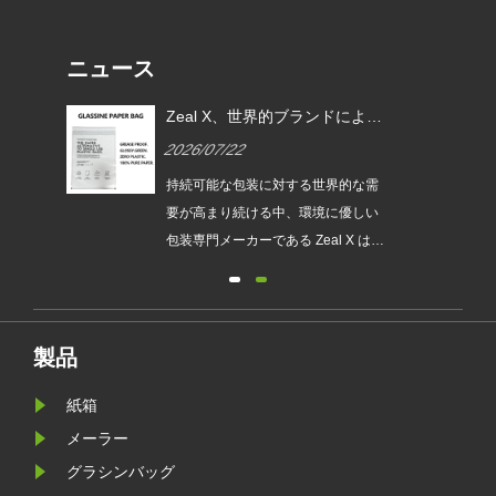
ニュース
EU
Zeal X、世界的ブランドによる
ムグ
使い捨てプラスチック包装の代
2026/07/22
替を支援するカスタムグラシン
紙バッグを発売
は、持続
持続可能な包装に対する世界的な需
され
要が高まり続ける中、環境に優しい
発売
包装専門メーカーである Zeal X は、
ュー
アップグレードされたカスタムグラ
包装
シン紙バッグシリーズを正式に発売
が新
しました。従来のビニール袋に代わ
要件
るプレミアムな代替品として設計さ
製品
れたこの新製品は、透明性、リサイ
紙箱
クル性、耐油性、カスタマイズ可能
なブランディングを兼ね備えてお
メーラー
り、ファッション、小売、化粧品、
グラシンバッグ
電子商取引企業が製品のプレゼンテ