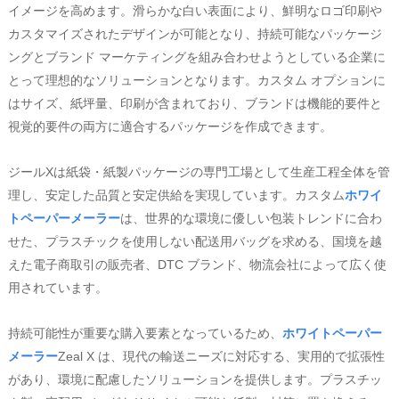
イメージを高めます。滑らかな白い表面により、鮮明なロゴ印刷や
カスタマイズされたデザインが可能となり、持続可能なパッケージ
ングとブランド マーケティングを組み合わせようとしている企業に
とって理想的なソリューションとなります。カスタム オプションに
はサイズ、紙坪量、印刷が含まれており、ブランドは機能的要件と
視覚的要件の両方に適合するパッケージを作成できます。
ジールXは紙袋・紙製パッケージの専門工場として生産工程全体を管
理し、安定した品質と安定供給を実現しています。カスタム
ホワイ
トペーパーメーラー
は、世界的な環境に優しい包装トレンドに合わ
せた、プラスチックを使用しない配送用バッグを求める、国境を越
えた電子商取引の販売者、DTC ブランド、物流会社によって広く使
用されています。
持続可能性が重要な購入要素となっているため、
ホワイトペーパー
メーラー
Zeal X は、現代の輸送ニーズに対応する、実用的で拡張性
があり、環境に配慮したソリューションを提供します。プラスチッ