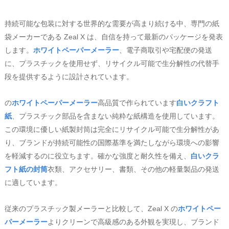
持続可能な包装に対する世界的な需要が高まり続ける中、専門の紙
袋メーカーである Zeal X は、自信を持って最新のパッケージを発表
します。
ホワイトペーパーメーラー
、電子商取引や宅配便の発送
に、プラスチックを使用せず、リサイクル可能で生分解性の代替手
段を提供するように設計されています。
の
ホワイトペーパーメーラー
高品質で作られています
白いクラフト
紙
、プラスチック部品を含まない純粋な紙構造を使用しています。
この環境に優しい紙製封筒は完全にリサイクル可能で生分解性があ
り、ブランドが持続可能性の国際基準を満たしながら環境への影響
を軽減するのに役立ちます。確かな強度と耐久性を備え、
白いクラ
フト紙の封筒
衣類、アクセサリー、書類、その他の軽量製品の発送
に適しています。
従来のプラスチック製メーラーと比較して、Zeal X の
ホワイトペー
パーメーラー
よりクリーンで高級感のある外観を実現し、ブランド