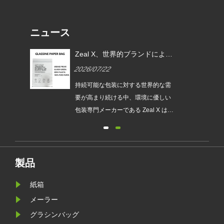
ニュース
EU
Zeal X、世界的ブランドによる
ムグ
使い捨てプラスチック包装の代
2026/07/22
替を支援するカスタムグラシン
紙バッグを発売
は、持続
持続可能な包装に対する世界的な需
され
要が高まり続ける中、環境に優しい
発売
包装専門メーカーである Zeal X は、
ュー
アップグレードされたカスタムグラ
包装
シン紙バッグシリーズを正式に発売
が新
しました。従来のビニール袋に代わ
要件
るプレミアムな代替品として設計さ
製品
れたこの新製品は、透明性、リサイ
紙箱
クル性、耐油性、カスタマイズ可能
なブランディングを兼ね備えてお
メーラー
り、ファッション、小売、化粧品、
グラシンバッグ
電子商取引企業が製品のプレゼンテ