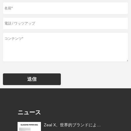
送信
ニュース
EU
Zeal X、世界的ブランドによる
ムグ
使い捨てプラスチック包装の代