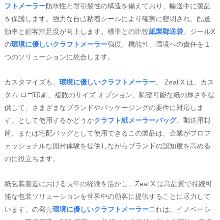
フトメーラー
防水性と耐引裂性の構造を備えており、輸送中に製品
を保護します。強力な自己粘着シールにより確実に密閉され、配送
効率と顧客満足度が向上します。標準との比較
紙製郵送袋
、ジールX
の
環境に優しいクラフトメーラー
強度、機能性、環境への責任を 1
つのソリューションに統合します。
カスタマイズも、
環境に優しいクラフトメーラー
。 Zeal X は、カス
タム ロゴ印刷、複数のサイズ オプション、調整可能な紙の厚さを提
供して、さまざまなブランドやパッケージングの要件に対応しま
す。として使用するかどうか
クラフト紙メーラーバッグ
、郵送用封
筒、または宅配バッグとして使用できるこの製品は、企業がプロフ
ェッショナルな開封体験を提供しながらブランドの認知度を高める
のに役立ちます。
紙包装製造における長年の経験を活かし、Zeal X は高品質で持続可
能な包装ソリューションを世界中の顧客に提供することに尽力して
います。の発売
環境に優しいクラフトメーラー
これは、イノベーシ