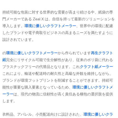
持続可能な包装に対する世界的な需要が高まり続ける中、紙袋の専
門メーカーである Zeal X は、自信を持って最新のソリューションを
導入します。
環境に優しいクラフトメーラー
、世界中の環境に配慮
したブランドや電子商取引ビジネスの高まるニーズを満たすように
設計されています。
の
環境に優しいクラフトメーラー
から作られています
再生クラフト
紙
完全にリサイクル可能で生分解性があり、従来のポリ袋に代わる
プラスチックフリーの代替品となります。これ
クラフト紙メーラー
これにより、輸送や配送時の耐久性と高級な外観を維持しながら、
ブランドが環境フットプリントを削減することができます。持続可
能性が重要な購入要素となっているため、
環境に優しいクラフトメ
ーラー
は、現代の物流に信頼性が高く責任ある梱包の選択肢を提供
します。
衣料品、アパレル、小売配送向けに設計された、
環境に優しいクラ