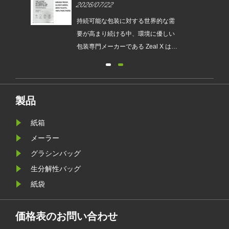
2026/07/22
替を支援するカスタムグラシン
紙バッグを発売
は、持続
持続可能な包装に対する世界的な需
され
要が高まり続ける中、環境に優しい
発売
包装専門メーカーである Zeal X は、
ュー
アップグレードされたカスタムグラ
包装
シン紙バッグシリーズを正式に発売
が新
しました。従来のビニール袋に代わ
要件
るプレミアムな代替品として設計さ
製品
れたこの新製品は、透明性、リサイ
紙箱
クル性、耐油性、カスタマイズ可能
なブランディングを兼ね備えてお
メーラー
り、ファッション、小売、化粧品、
グラシンバッグ
電子商取引企業が製品のプレゼンテ
生分解性バッグ
ーションを強化しながら環境目標を
紙袋
達成するのに役立ちます。
価格表のお問い合わせ