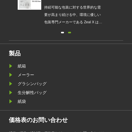
替を支援するカスタムグラシン
紙バッグを発売
は、持続
持続可能な包装に対する世界的な需
され
要が高まり続ける中、環境に優しい
発売
包装専門メーカーである Zeal X は、
ュー
アップグレードされたカスタムグラ
包装
シン紙バッグシリーズを正式に発売
が新
しました。従来のビニール袋に代わ
要件
るプレミアムな代替品として設計さ
製品
れたこの新製品は、透明性、リサイ
紙箱
クル性、耐油性、カスタマイズ可能
なブランディングを兼ね備えてお
メーラー
り、ファッション、小売、化粧品、
グラシンバッグ
電子商取引企業が製品のプレゼンテ
生分解性バッグ
ーションを強化しながら環境目標を
紙袋
達成するのに役立ちます。
価格表のお問い合わせ