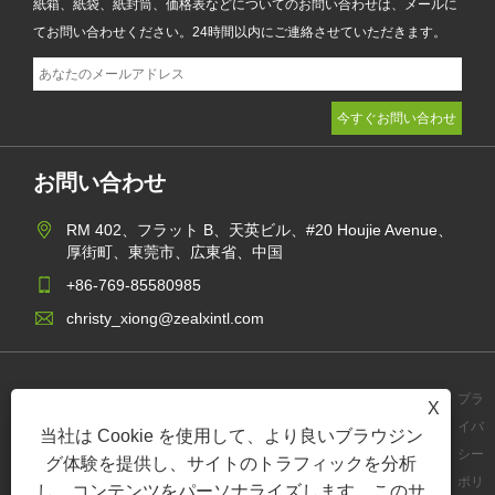
紙箱、紙袋、紙封筒、価格表などについてのお問い合わせは、メールに
てお問い合わせください。24時間以内にご連絡させていただきます。
お問い合わせ
RM 402、フラット B、天英ビル、#20 Houjie Avenue、
厚街町、東莞市、広東省、中国
+86-769-85580985
christy_xiong@zealxintl.com
プラ
X
イバ
当社は Cookie を使用して、より良いブラウジン
Links
Sitemap
RSS
XML
シー
グ体験を提供し、サイトのトラフィックを分析
ポリ
し、コンテンツをパーソナライズします。このサ