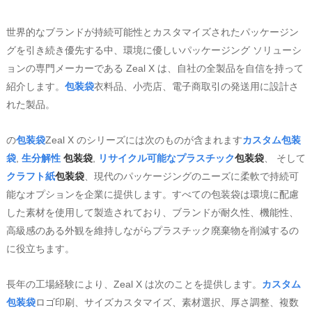
世界的なブランドが持続可能性とカスタマイズされたパッケージン
グを引き続き優先する中、環境に優しいパッケージング ソリューシ
ョンの専門メーカーである Zeal X は、自社の全製品を自信を持って
紹介します。
包装袋
衣料品、小売店、電子商取引の発送用に設計さ
れた製品。
の
包装袋
Zeal X のシリーズには次のものが含まれます
カスタム包装
袋
,
生分解性
包装袋
,
リサイクル可能なプラスチック
包装袋
、 そして
クラフト紙
包装袋
、現代のパッケージングのニーズに柔軟で持続可
能なオプションを企業に提供します。すべての包装袋は環境に配慮
した素材を使用して製造されており、ブランドが耐久性、機能性、
高級感のある外観を維持しながらプラスチック廃棄物を削減するの
に役立ちます。
長年の工場経験により、Zeal X は次のことを提供します。
カスタム
包装袋
ロゴ印刷、サイズカスタマイズ、素材選択、厚さ調整、複数