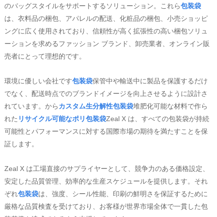
のバッグスタイルをサポートするソリューション。これら
包装袋
は、衣料品の梱包、アパレルの配送、化粧品の梱包、小売ショッピ
ングに広く使用されており、信頼性が高く拡張性の高い梱包ソリュ
ーションを求めるファッション ブランド、卸売業者、オンライン販
売者にとって理想的です。
環境に優しい会社です
包装袋
保管中や輸送中に製品を保護するだけ
でなく、配送時点でのブランドイメージを向上させるように設計さ
れています。から
カスタム生分解性包装袋
堆肥化可能な材料で作ら
れた
リサイクル可能なポリ包装袋
Zeal X は、すべての包装袋が持続
可能性とパフォーマンスに対する国際市場の期待を満たすことを保
証します。
Zeal X は工場直接のサプライヤーとして、競争力のある価格設定、
安定した品質管理、効率的な生産スケジュールを提供します。それ
ぞれ
包装袋
は、強度、シール性能、印刷の鮮明さを保証するために
厳格な品質検査を受けており、お客様が世界市場全体で一貫した包