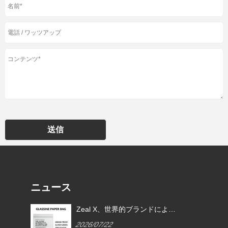
送信
ニュース
EU
Zeal X、世界的ブランドによる
ムグ
使い捨てプラスチック包装の代
2026/07/22