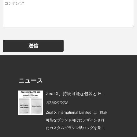
送信
ニュース
よる
Zeal X、持続可能な包装と EU
の代
PPWR 準拠のためのカスタムグ
2026/07/24
シン
ラシン紙バッグを導入
な需
Zeal X International Limited は、持続
しい
可能なブランド向けにデザインされ
 は、
たカスタムグラシン紙バッグを発売
グラ
します。環境に優しい包装ソリュー