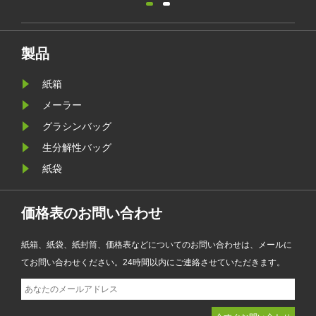
発売
ションは、プラスチックフリー包装
代わ
のトレンドをサポートし、企業が新
計さ
しい EU PPWR 持続可能な包装要件
製品
サイ
に備えるのに役立ちます。
紙箱
可能
お
メーラー
品、
グラシンバッグ
ンテ
生分解性バッグ
標を
紙袋
価格表のお問い合わせ
紙箱、紙袋、紙封筒、価格表などについてのお問い合わせは、メールに
てお問い合わせください。24時間以内にご連絡させていただきます。