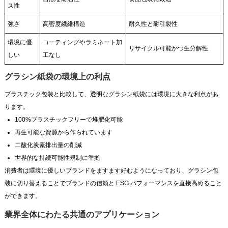
ス性
強さ
高密度繊維構造
耐久性と耐引裂性
環境に優
コーティングやラミネート加
リサイクル可能かつ生分解性
しい
工なし
グラシン紙袋の環境上の利点
プラスチック包装と比較して、透明なグラシン紙袋には環境に大きな利点があ
ります。
100%プラスチックフリーで堆肥化可能
再生可能な資源から作られています
二酸化炭素排出量の削減
世界的な持続可能性規制に準拠
消費者は環境に優しいブランドをますます好むようになっており、グラシン包
装に切り替えることでブランドの信頼と ESG パフォーマンスを直接高めること
ができます。
業界全体にわたる共通のアプリケーション