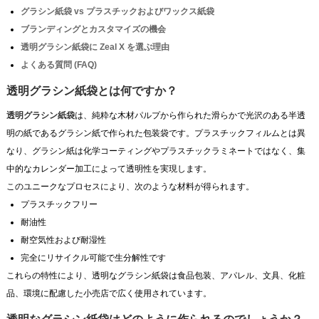
グラシン紙袋 vs プラスチックおよびワックス紙袋
ブランディングとカスタマイズの機会
透明グラシン紙袋に Zeal X を選ぶ理由
よくある質問 (FAQ)
透明グラシン紙袋とは何ですか？
透明グラシン紙袋
は、純粋な木材パルプから作られた滑らかで光沢のある半透
明の紙であるグラシン紙で作られた包装袋です。プラスチックフィルムとは異
なり、グラシン紙は化学コーティングやプラスチックラミネートではなく、集
中的なカレンダー加工によって透明性を実現します。
このユニークなプロセスにより、次のような材料が得られます。
プラスチックフリー
耐油性
耐空気性および耐湿性
完全にリサイクル可能で生分解性です
これらの特性により、透明なグラシン紙袋は食品包装、アパレル、文具、化粧
品、環境に配慮した小売店で広く使用されています。