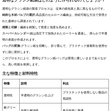
透明なグラシン紙袋はどのように作られるのでしょうか？
透明なグラシン紙袋の製造プロセスは、従来の紙包装と真に異なるものです。
純粋な木材パルプの選択:
高品質のセルロース繊維は、持続可能な方法で管理さ
れた森林から調達されています。
精製と叩解：
繊維を精製して密度と強度を高めます。
スーパーカレンダー:
紙は高圧下で加熱されたローラーを通過し、滑らかで半透
明の表面が作成されます。
バッグの変換:
グラシン紙を切断し、折り畳んで、プラスチック接着剤を使用せ
ずに袋に密封します。
このプロセスにより、透明なグラシン紙バッグは環境に優しいままでありなが
ら、高い性能を発揮します。
主な特徴と材料特性
特徴
説明
利点
プラスチックを使用しない製品の
透明性
半透明のグラシン仕上げ
視認性
耐グリー
自然な耐油性
食品包装に最適