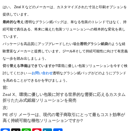
はい。 Zeal X などのメーカーは、カスタマイズされた寸法と印刷オプションを
提供しています。
最終的な考え:
透明なグラシン紙バッグは、単なる包装のトレンドではなく、持
続可能で責任ある、将来に備えた包装ソリューションへの根本的な変化を表し
ています。
パッケージを高品質にアップグレードしたい場合
透明グラシン紙袋
のような経
験豊富なメーカーと提携しています。
ジールX
そして持続可能性に向けて有意義
な一歩を踏み出しましょう。
切り替える準備はできていますか?
環境に優しい包装ソリューションを今すぐ検
討してください —
お問い合わせ
透明なグラシン紙バッグがどのようにブランド
を高めることができるかを学びましょう。
前:
Zeal X、環境に優しい包装に対する世界的な需要に応えるカスタム
折りたたみ式紙箱ソリューションを発売
次:
PE ポリ メーラーは、現代の電子商取引にとって最もコスト効率が
高く持続可能な梱包ソリューションですか?
Facebook
X
WhatsApp
Pinterest
LinkedIn
Share