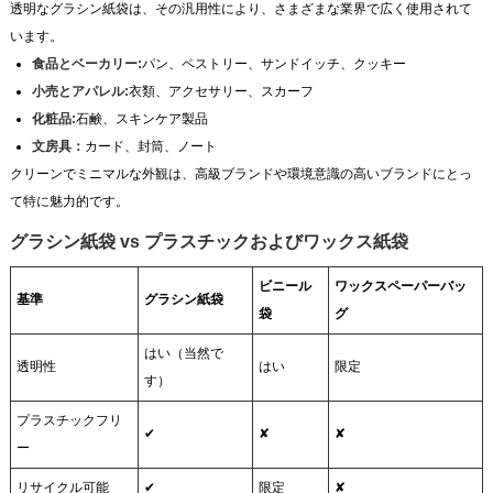
透明なグラシン紙袋は、その汎用性により、さまざまな業界で広く使用されて
います。
食品とベーカリー:
パン、ペストリー、サンドイッチ、クッキー
小売とアパレル:
衣類、アクセサリー、スカーフ
化粧品:
石鹸、スキンケア製品
文房具：
カード、封筒、ノート
クリーンでミニマルな外観は、高級ブランドや環境意識の高いブランドにとっ
て特に魅力的です。
グラシン紙袋 vs プラスチックおよびワックス紙袋
ビニール
ワックスペーパーバッ
基準
グラシン紙袋
袋
グ
はい（当然で
透明性
はい
限定
す）
プラスチックフリ
✔
✘
✘
ー
リサイクル可能
✔
限定
✘