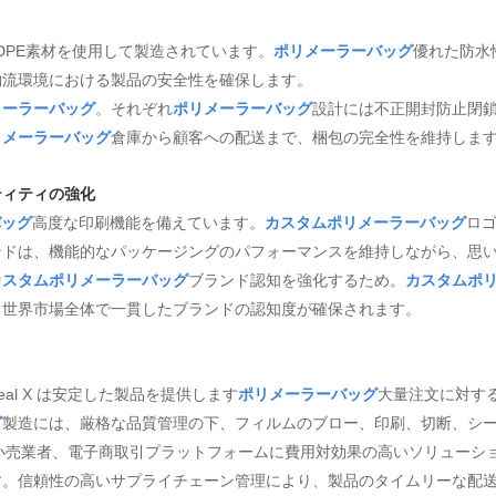
ムLDPE素材を使用して製造されています。
ポリメーラーバッグ
優れた防水
物流環境における製品の安全性を確保します。
メーラーバッグ
。それぞれ
ポリメーラーバッグ
設計には不正開封防止閉
リメーラーバッグ
倉庫から顧客への配送まで、梱包の完全性を維持しま
ティティの強化
バッグ
高度な印刷機能を備えています。
カスタムポリメーラーバッグ
ロ
ンドは、機能的なパッケージングのパフォーマンスを維持しながら、思
カスタムポリメーラーバッグ
ブランド認知を強化するため。
カスタムポ
、世界市場全体で一貫したブランドの認知度が確保されます。
eal X は安定した製品を提供します
ポリメーラーバッグ
大量注文に対する卸
グ
製造には、厳格な品質管理の下、フィルムのブロー、印刷、切断、シ
者、小売業者、電子商取引プラットフォームに費用対効果の高いソリューシ
す。信頼性の高いサプライチェーン管理により、製品のタイムリーな配