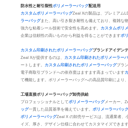
防水性と耐引裂性
ポリメーラーバッグ
配送用
カスタムポリメーラーバッグ
Zeal Xの製品は、プレミア
ラーバッグ
また、高い引き裂き耐性も備えており、複雑な
強力な粘着シール技術で安全性を高めます。
カスタムポリ
企業は信頼性の高いものから利益を得ることができます
ポ
カスタム印刷されたポリメーラーバッグ
ブランドアイデン
Zeal Xが提供するのは、
カスタム印刷されたポリメーラー
ートします。
カスタム印刷されたポリメーラーバッグ
ブラ
電子商取引ブランドへの依存度はますます高まっています
て機能します。ポリメーラーバッグへの高品質印刷により
工場直接ポリメーラーバッグ卸売供給
プロフェッショナルとして
ポリメーラーバッグ
メーカー、Z
ッグ
一貫した品質基準を備えています。
ポリメーラーバッ
ポリメーラーバッグ
Zeal X の卸売サービスは、流通業
イズ、厚さ、デザイン仕様に合わせてカスタマイズできま