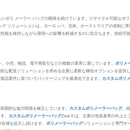
に優しいポリ メーラー バッグの開発を続けています。リサイクル可能な
ラー バッグ ソリューションは、ヨーロッパ、北米、オーストラリアの規制に
装性能を維持しながら環境への影響を軽減するのに役立ちます。持続可
ション、小売、物流、電子商取引などの複数の業界に適しています。
ポリメ
門的な配送ソリューションを求める企業に柔軟な梱包オプションを提供
は製品要件に基づいてパッケージングを最適化できます。
カスタムポリ
との長期的な協力関係を確立しています。
カスタムポリメーラーバッグ
。
ます。
カスタムポリメーラーバッグ
Zeal X は、企業の包装基準の向
の存在感を拡大し続けます。
ポリメーラーバッグ
ソリューションと専門サ