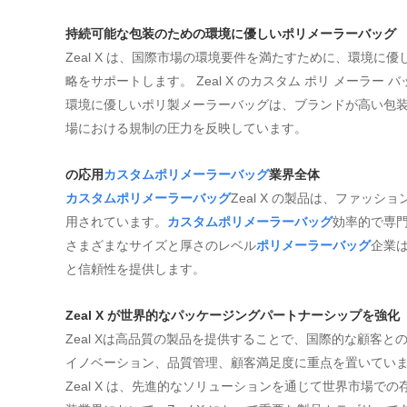
持続可能な包装のための環境に優しいポリメーラーバッグ
Zeal X は、国際市場の環境要件を満たすために、環境
略をサポートします。 Zeal X のカスタム ポリ メー
環境に優しいポリ製メーラーバッグは、ブランドが高い包
場における規制の圧力を反映しています。
の応用
カスタムポリメーラーバッグ
業界全体
カスタムポリメーラーバッグ
Zeal X の製品は、ファッ
用されています。
カスタムポリメーラーバッグ
効率的で専
さまざまなサイズと厚さのレベル
ポリメーラーバッグ
企業
と信頼性を提供します。
Zeal X が世界的なパッケージングパートナーシップを強化
Zeal Xは高品質の製品を提供することで、国際的な顧客
イノベーション、品質管理、顧客満足度に重点を置いてい
Zeal X は、先進的なソリューションを通じて世界市場で