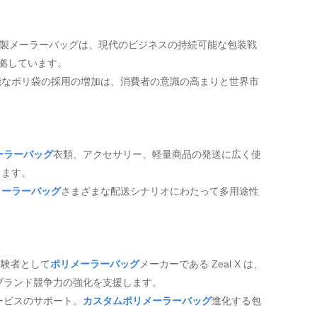
ポリ製メーラーバッグは、現代のビジネスの持続可能な包装戦
準拠しています。
能なポリ袋の採用の増加は、消費者の意識の高まりと世界市
ーラーバッグ
衣類、アクセサリー、軽量商品の発送に広く使
します。
メーラーバッグ
さまざまな配送シナリオにわたって多用途性
経験者として
ポリメーラーバッグ
メーカーである Zeal X は、
上とブランド競争力の強化を支援します。
ービスのサポート。
カスタムポリメーラーバッグ
進化する包