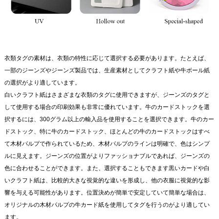
衣類タグの素材は、衣類の特性に応じて選択する必要があります。たとえば、
一部のジーンズやジーンズ製品では、生産素材としてクラフト紙や牛ボール紙
の選択がより適しています。
白いクラフト紙はさまざまな衣類のタグに使用できますが、ジーンズのタグと
して使用する場合の印刷効果も非常に優れています。牛のカードストックを選
択するには、300グラム以上の輸入品を使用することを選択できます。牛のカー
ドストック、特に牛のカードストック、ほとんどの牛のカードストックはすべ
て木材パルプで作られているため、木材パルプのラインは明確で、色はシンプ
ルに見えます。ジーンズの位置がよりファッショナブルであれば、ジーンズの
色に合わせることができます。また、選択することもできます黒いカードや白
いクラフト紙は、比較的大きな視覚的な違いを形成し、他の衣服に視覚的な影
響を与える可能性があります。位置決めが簡単で安定していて簡単な場合は、
オリジナルの木材パルプの牛カード紙を使用してタグを行うのがより適してい
ます。