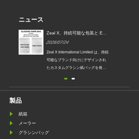
ニュース
EU
Zeal X、世界的ブランドによる
Zeal
ムグ
使い捨てプラスチック包装の代
PPWR
2026/07/22
2026/0
替を支援するカスタムグラシン
ラシン
紙バッグを発売
は、持続
持続可能な包装に対する世界的な需
Zeal X I
され
要が高まり続ける中、環境に優しい
可能なブ
発売
包装専門メーカーである Zeal X は、
たカスタ
ュー
アップグレードされたカスタムグラ
します。
包装
シン紙バッグシリーズを正式に発売
ションは
が新
しました。従来のビニール袋に代わ
のトレン
要件
るプレミアムな代替品として設計さ
しい EU
製品
れたこの新製品は、透明性、リサイ
に備える
紙箱
クル性、耐油性、カスタマイズ可能
なブランディングを兼ね備えてお
メーラー
り、ファッション、小売、化粧品、
グラシンバッグ
電子商取引企業が製品のプレゼンテ