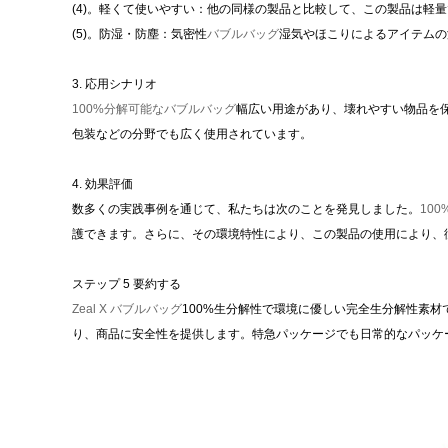
(4)。軽くて使いやすい：他の同様の製品と比較して、この製品は軽
(5)。防湿・防塵：気密性
バブルバッグ
湿気やほこりによるアイテムの
3. 応用シナリオ
100%分解可能なバブルバッグ
幅広い用途があり、壊れやすい物品を
包装などの分野でも広く使用されています。
4. 効果評価
数多くの実践事例を通じて、私たちは次のことを発見しました。
10
護できます。さらに、その環境特性により、この製品の使用により、
ステップ 5 要約する
Zeal X バブルバッグ
100%生分解性で環境に優しい完全生分解性素
り、商品に安全性を提供します。特急パッケージでも日常的なパッケ