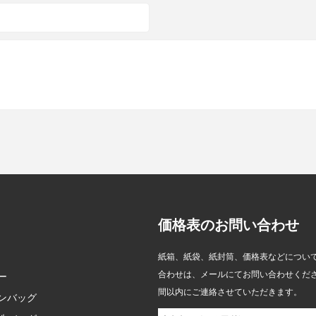
価格表のお問い合わせ
、持続可能な包装と EU
Zeal X、世界的ブランドによる
紙箱、紙袋、紙封筒、価格表などについ
準拠のためのカスタムグ
使い捨てプラスチック包装の代
合わせは、メールにてお問い合わせくださ
24
ー
2026/07/22
バッグを導入
替を支援するカスタムグラシン
間以内にご連絡させていただきます。
ンバッグ
紙バッグを発売
ernational Limited は、持続
持続可能な包装に対する世界的な需