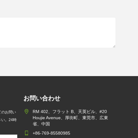
お問い合わせ
RM 402、フラット B、天英ビル、#20
てのお問い
Houjie Avenue、厚街町、東莞市、広東
い。24時
省、中国
+86-769-85580985