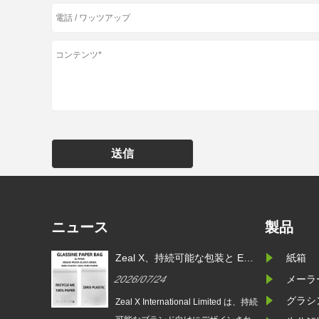
送信
ニュース
製品
装と EU
Zeal X、世界的ブランドによる
Zeal X
紙箱
カスタムグ
使い捨てプラスチック包装の代
PPWR 
2026/07/22
2026/07/
メーラ
入
替を支援するカスタムグラシン
ラシン紙
紙バッグを発売
グラシ
imited は、持続
持続可能な包装に対する世界的な需
Zeal X Int