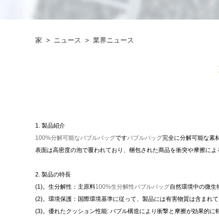
家
>
ニュース
>
業界ニュース
1. 製品紹介
100%分解可能なバブルバッグ
です
バブルバッグ
完全に分解可能な素
表面は高密度の泡で覆われており、梱包された商品を衝突や摩擦によ
2. 製品の特長
(1)。生分解性：主原料
100%生分解性バブルバッグ
自然環境中の微生
(2)。環境保護：国際環境基準に従って、製品には有害物質は含まれ
(3)。優れたクッション性能: バブル構造により衝撃と摩擦が効果的