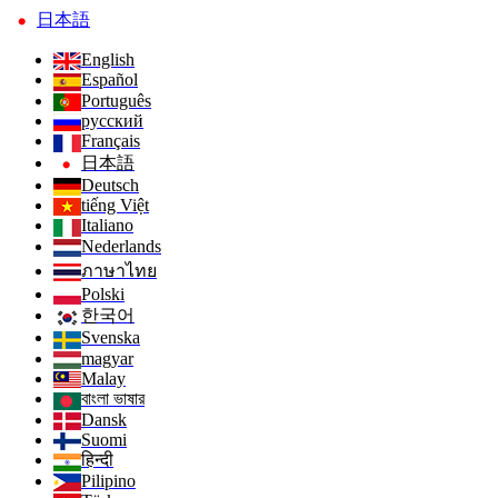
日本語
English
Español
Português
русский
Français
日本語
Deutsch
tiếng Việt
Italiano
Nederlands
ภาษาไทย
Polski
한국어
Svenska
magyar
Malay
বাংলা ভাষার
Dansk
Suomi
हिन्दी
Pilipino