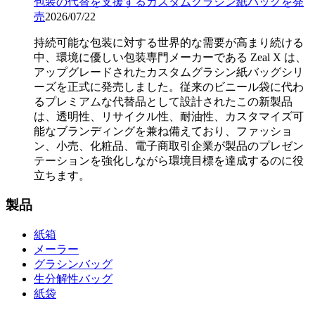
包装の代替を支援するカスタムグラシン紙バッグを発
売
2026/07/22
持続可能な包装に対する世界的な需要が高まり続ける
中、環境に優しい包装専門メーカーである Zeal X は、
アップグレードされたカスタムグラシン紙バッグシリ
ーズを正式に発売しました。従来のビニール袋に代わ
るプレミアムな代替品として設計されたこの新製品
は、透明性、リサイクル性、耐油性、カスタマイズ可
能なブランディングを兼ね備えており、ファッショ
ン、小売、化粧品、電子商取引企業が製品のプレゼン
テーションを強化しながら環境目標を達成するのに役
立ちます。
製品
紙箱
メーラー
グラシンバッグ
生分解性バッグ
紙袋