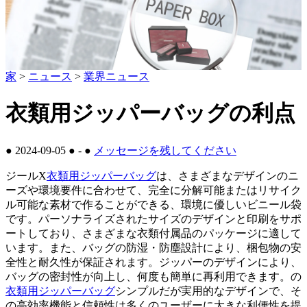
家
>
ニュース
>
業界ニュース
衣類用ジッパーバッグの利点
●
2024-09-05
●
-
●
メッセージを残してください
ジールX
衣類用ジッパーバッグ
は、さまざまなデザインのニ
ーズや環境要件に合わせて、完全に分解可能またはリサイク
ル可能な素材で作ることができる、環境に優しいビニール袋
です。パーソナライズされたサイズのデザインと印刷をサポ
ートしており、さまざまな衣類付属品のパッケージに適して
います。また、バッグの防湿・防塵設計により、梱包物の安
全性と耐久性が保証されます。ジッパーのデザインにより、
バッグの密封性が向上し、何度も簡単に再利用できます。の
衣類用ジッパーバッグ
シンプルだが実用的なデザインで、そ
の高効率機能と信頼性は多くのユーザーに大きな利便性を提