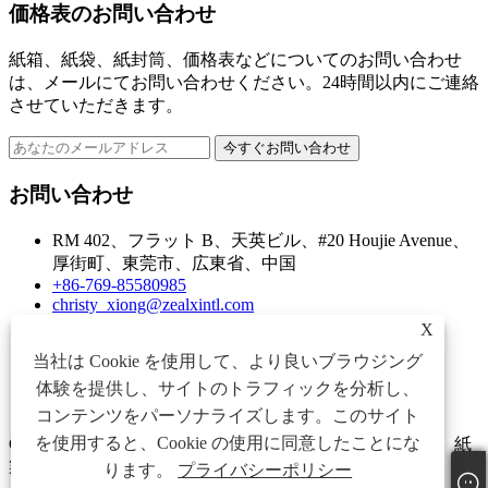
価格表のお問い合わせ
紙箱、紙袋、紙封筒、価格表などについてのお問い合わせ
は、メールにてお問い合わせください。24時間以内にご連絡
させていただきます。
お問い合わせ
RM 402、フラット B、天英ビル、#20 Houjie Avenue、
厚街町、東莞市、広東省、中国
+86-769-85580985
christy_xiong@zealxintl.com
X
Links
当社は Cookie を使用して、より良いブラウジング
Sitemap
RSS
体験を提供し、サイトのトラフィックを分析し、
XML
コンテンツをパーソナライズします。このサイト
プライバシーポリシー
を使用すると、Cookie の使用に同意したことにな
Copyright © 2023 Zeal X International Limited - 紙箱、紙袋、紙
製封筒 - すべての権利予約。
ります。
プライバシーポリシー