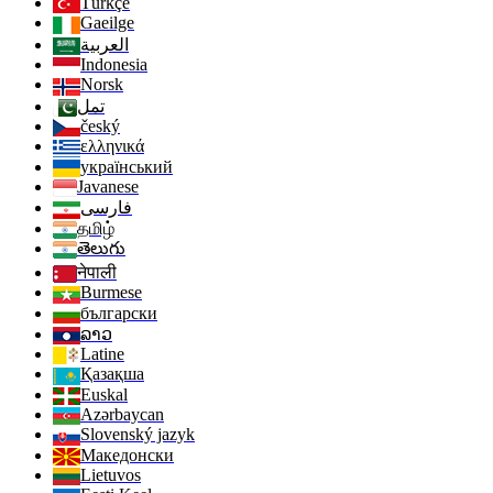
Türkçe
Gaeilge
العربية
Indonesia
Norsk‎
تمل
český
ελληνικά
український
Javanese
فارسی
தமிழ்
తెలుగు
नेपाली
Burmese
български
ລາວ
Latine
Қазақша
Euskal
Azərbaycan
Slovenský jazyk
Македонски
Lietuvos