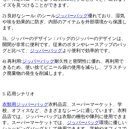
イズを見つけることができます。
2) 良好なシール: のシール
ジッパーバッグ
優れており、湿気
や埃を効果的に防ぎ、内部のアイテムを外部環境から保護し
ます。
3)。ジッパーのデザイン：バッグのジッパーのデザインは、
開閉が非常に便利です。従来のボタンやレースアップのバッ
グと比べて、
ジッパーバッグ
より便利で効率的です。
4) 再利用:
ジッパーバッグ
耐久性と密閉性に優れ、再利用で
きるため、使い捨てビニール袋の使用を減らし、プラスチッ
ク廃棄物の発生を削減します。
3. 応用シナリオ
衣類用ジッパーバッグ
衣料品店、スーパーマーケット、学
校、オフィスなど、さまざまなシーンに適しています。衣料
品店では、ジッパーバッグは衣類の梱包や陳列に使用できま
す。スーパーマーケットでは、
ジッパーバッグ
環境に優しい
ショッピングバッグとして使用できます。学校やオフィスで