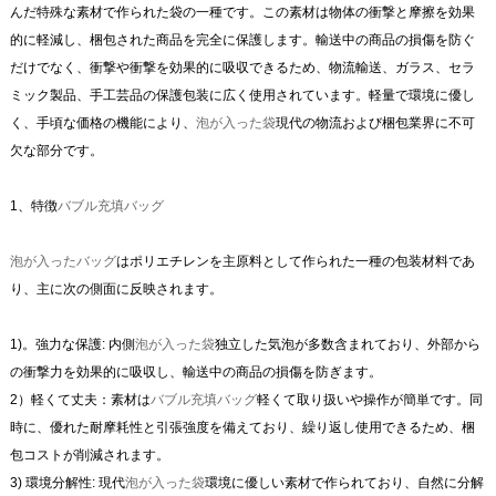
んだ特殊な素材で作られた袋の一種です。この素材は物体の衝撃と摩擦を効果
的に軽減し、梱包された商品を完全に保護します。輸送中の商品の損傷を防ぐ
だけでなく、衝撃や衝撃を効果的に吸収できるため、物流輸送、ガラス、セラ
ミック製品、手工芸品の保護包装に広く使用されています。軽量で環境に優し
く、手頃な価格の機能により、
泡が入った袋
現代の物流および梱包業界に不可
欠な部分です。
1、特徴
バブル充填バッグ
泡が入ったバッグ
はポリエチレンを主原料として作られた一種の包装材料であ
り、主に次の側面に反映されます。
1)。強力な保護: 内側
泡が入った袋
独立した気泡が多数含まれており、外部から
の衝撃力を効果的に吸収し、輸送中の商品の損傷を防ぎます。
2）軽くて丈夫：素材は
バブル充填バッグ
軽くて取り扱いや操作が簡単です。同
時に、優れた耐摩耗性と引張強度を備えており、繰り返し使用できるため、梱
包コストが削減されます。
3) 環境分解性: 現代
泡が入った袋
環境に優しい素材で作られており、自然に分解