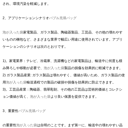
され、環境汚染を軽減します。
2、アプリケーションシナリオ
バブル充填バッグ
泡が入った袋
家電製品、ガラス製品、陶磁器製品、工芸品、その他の壊れやす
いものの梱包など、さまざまな業界で幅広い用途に使用されています。アプリ
ケーションのシナリオは次のとおりです。
1)。家電業界：テレビ、冷蔵庫、洗濯機などの家電製品は、輸送中に何度も積
み降ろしや移動が必要で、
泡が入った袋
製品の損傷を効果的に軽減できます。
2) ガラス製品産業: ガラス製品は壊れやすく、価値が高いため、ガラス製品の使
用
泡が入った袋
輸送過程での製品の破損や損傷を効果的に防止できます。
3)。工芸品産業：陶磁器、翡翠彫刻、その他の工芸品は芸術的価値とコレクシ
ョン価値が高く、
泡が入った袋
より良い保護を提供できます。
3、重要性
バブル充填バッグ
の重要性
泡が入った袋
は自明のことです。まず第一に、輸送中の壊れやすい品