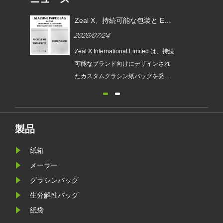
、持続可能な包装と EU
Zeal X、世界的ブランドによ
準拠のためのカスタムグ
使い捨てプラスチック包装の
4
2026/07/22
バッグを導入
替を支援するカスタムグラシ
紙バッグを発売
rnational Limited は、持続
持続可能な包装に対する世界的な
ンド向けにデザインされ
要が高まり続ける中、環境に優し
グラシン紙バッグを発売
包装専門メーカーである Zeal X は
境に優しい包装ソリュー
アップグレードされたカスタムグ
プラスチックフリー包装
シン紙バッグシリーズを正式に発
をサポートし、企業が新
しました。従来のビニール袋に代
PWR 持続可能な包装要件
るプレミアムな代替品として設計
製品
に役立ちます。
れたこの新製品は、透明性、リサ
紙箱
クル性、耐油性、カスタマイズ可
なブランディングを兼ね備えてお
メーラー
り、ファッション、小売、化粧品
グラシンバッグ
電子商取引企業が製品のプレゼン
生分解性バッグ
ーションを強化しながら環境目標
紙袋
達成するのに役立ちます。