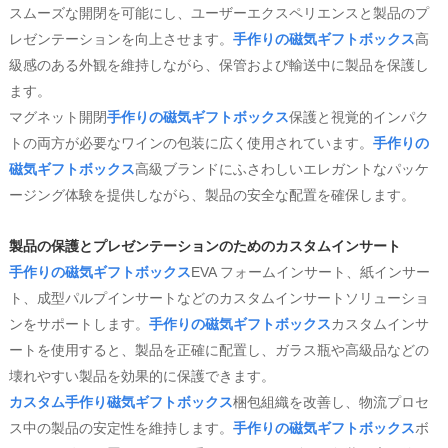
スムーズな開閉を可能にし、ユーザーエクスペリエンスと製品のプ
レゼンテーションを向上させます。
手作りの磁気ギフトボックス
高
級感のある外観を維持しながら、保管および輸送中に製品を保護し
ます。
マグネット開閉
手作りの磁気ギフトボックス
保護と視覚的インパク
トの両方が必要なワインの包装に広く使用されています。
手作りの
磁気ギフトボックス
高級ブランドにふさわしいエレガントなパッケ
ージング体験を提供しながら、製品の安全な配置を確保します。
製品の保護とプレゼンテーションのためのカスタムインサート
手作りの磁気ギフトボックス
EVA フォームインサート、紙インサー
ト、成型パルプインサートなどのカスタムインサートソリューショ
ンをサポートします。
手作りの磁気ギフトボックス
カスタムインサ
ートを使用すると、製品を正確に配置し、ガラス瓶や高級品などの
壊れやすい製品を効果的に保護できます。
カスタム手作り磁気ギフトボックス
梱包組織を改善し、物流プロセ
ス中の製品の安定性を維持します。
手作りの磁気ギフトボックス
ボ