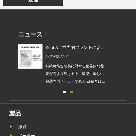
ニュース
EU
Zeal X、世界的ブランドによる
ムグ
使い捨てプラスチック包装の代
2026/07/22
替を支援するカスタムグラシン
紙バッグを発売
は、持続
持続可能な包装に対する世界的な需
され
要が高まり続ける中、環境に優しい
発売
包装専門メーカーである Zeal X は、
ュー
アップグレードされたカスタムグラ
包装
シン紙バッグシリーズを正式に発売
が新
しました。従来のビニール袋に代わ
要件
るプレミアムな代替品として設計さ
製品
れたこの新製品は、透明性、リサイ
紙箱
クル性、耐油性、カスタマイズ可能
なブランディングを兼ね備えてお
メーラー