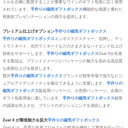
トルを正確に配置することが重要なワインのギフト包装に広く使用
されています。
手作りの磁気ギフトボックス
機能的な保護と優れた
視覚的プレゼンテーションの両方を提供します。
プレミアム仕上げオプション
手作りの磁気ギフトボックス
手作りの磁気ギフトボックス
エンボステクスチャー、箔押し、マッ
トラミネート、光沢ラミネートなどのさまざまなハイエンド仕上げ
技術をサポートします。
手作りの磁気ギフトボックス
Zeal Xが生産
する製品は、ブランドイメージとパッケージの魅力を高める高品質
な表面仕上げを提供します。
贅沢
手作りの磁気ギフトボックス
ブランドが競争市場で強力なビジ
ュアルアイデンティティを確立できるように支援します。
手作りの
磁気ギフトボックス
販促用パッケージ、小売用パッケージ、企業の
ギフト包装用途に適しています。
手作りの磁気ギフトボックス
顧客
の認識を向上させ、ブランドのポジショニングを強化します。
Zeal X が製造能力を拡大
手作りの磁気ギフトボックス
Zeal X は、高度な生産プロセスへの投資を継続して製造を行ってい