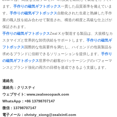
ます。
手作りの磁気ギフトボックス
一貫した品質基準を備えていま
す。
手作りの磁気ギフトボックス
自動化された生産と熟練した手作
業の職人技を組み合わせて製造され、構造の精度と高級な仕上げが
保証されます。
手作りの磁気ギフトボックス
Zeal X が製造する製品は、大規模なカ
スタマイズと世界的な卸売供給をサポートします。
手作りの磁気ギ
フトボックス
国際的な包装要件を満たし、ハイエンドの包装製品を
求めるブランドに信頼できるソリューションを提供します。
手作り
の磁気ギフトボックス
世界中の顧客がパッケージングのパフォーマ
ンスとブランド強化の両方の目標を達成できるよう支援します。
連絡先
連絡先：クリスティ
ウェブサイト: www.zealxecopack.com
WhatsApp：+86 13798707147
微信：13798707147
電子メール：christy_xiong@zealxintl.com