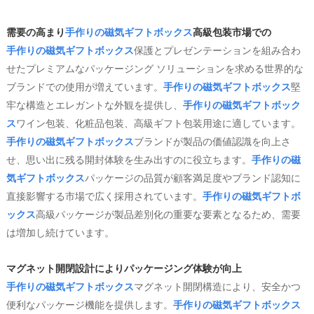
需要の高まり
手作りの磁気ギフトボックス
高級包装市場での
手作りの磁気ギフトボックス
保護とプレゼンテーションを組み合わ
せたプレミアムなパッケージング ソリューションを求める世界的な
ブランドでの使用が増えています。
手作りの磁気ギフトボックス
堅
牢な構造とエレガントな外観を提供し、
手作りの磁気ギフトボック
ス
ワイン包装、化粧品包装、高級ギフト包装用途に適しています。
手作りの磁気ギフトボックス
ブランドが製品の価値認識を向上さ
せ、思い出に残る開封体験を生み出すのに役立ちます。
手作りの磁
気ギフトボックス
パッケージの品質が顧客満足度やブランド認知に
直接影響する市場で広く採用されています。
手作りの磁気ギフトボ
ックス
高級パッケージが製品差別化の重要な要素となるため、需要
は増加し続けています。
マグネット開閉設計によりパッケージング体験が向上
手作りの磁気ギフトボックス
マグネット開閉構造により、安全かつ
便利なパッケージ機能を提供します。
手作りの磁気ギフトボックス