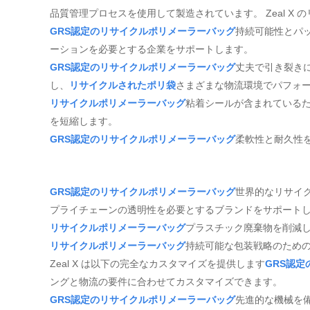
品質管理プロセスを使用して製造されています。 Zeal X
GRS認定のリサイクルポリメーラーバッグ
持続可能性とパ
ーションを必要とする企業をサポートします。
GRS認定のリサイクルポリメーラーバッグ
丈夫で引き裂き
し、
リサイクルされたポリ袋
さまざまな物流環境でパフォ
リサイクルポリメーラーバッグ
粘着シールが含まれている
を短縮します。
GRS認定のリサイクルポリメーラーバッグ
柔軟性と耐久性
GRS認定のリサイクルポリメーラーバッグ
世界的なリサイ
プライチェーンの透明性を必要とするブランドをサポート
リサイクルポリメーラーバッグ
プラスチック廃棄物を削減
リサイクルポリメーラーバッグ
持続可能な包装戦略のため
Zeal X は以下の完全なカスタマイズを提供します
GRS認
ングと物流の要件に合わせてカスタマイズできます。
GRS認定のリサイクルポリメーラーバッグ
先進的な機械を備