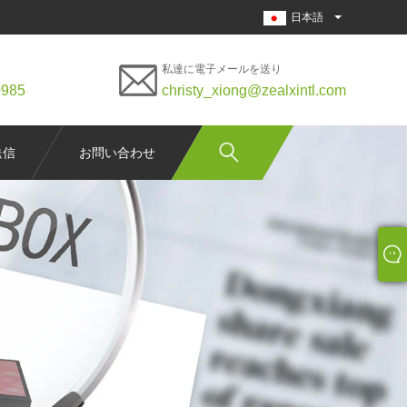
日本語
私達に電子メールを送り
0985
christy_xiong@zealxintl.com
送信
お問い合わせ