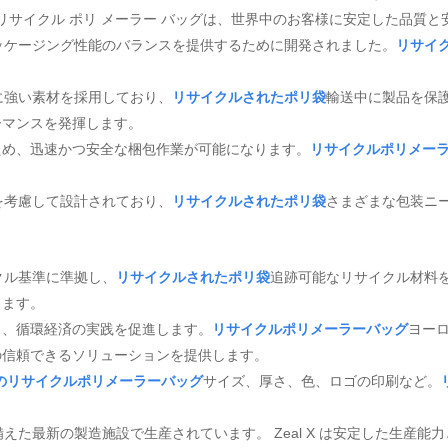
 のリサイクル ポリ メーラー バッグは、世界中のお客様に安定した品質
ッケージング性能のバランスを提供するために開発されました。
リサイ
に強い素材を採用しており、
リサイクルされたポリ袋
輸送中に製品を保
ーマンスを発揮します。
ため、迅速かつ安全な梱包作業が可能になります。
リサイクルポリメー
を考慮して設計されており、
リサイクルされたポリ袋
さまざまな包装ニ
クル基準に準拠し、
リサイクルされたポリ袋
追跡可能なリサイクル材料
します。
し、循環経済の実践を促進します。
リサイクルポリメーラーバッグ
ヨー
の信頼できるソリューションを提供します。
定のリサイクルポリメーラーバッグ
サイズ、厚さ、色、ロゴの印刷など。
えた最新の製造施設で生産されています。 Zeal X は安定した生産能