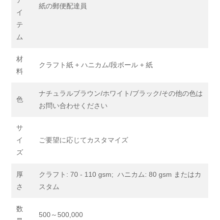
ア
紙の郵便配達員
イ
テ
ム
材
クラフト紙 + ハニカム/段ボール + 紙
料
ナチュラルブラウン/ホワイト/ブラック/その他の色は
色
お問い合わせください
サ
イ
ご要望に応じてカスタマイズ
ズ
厚
クラフト: 70 - 110 gsm; ハニカム: 80 gsm またはカ
さ
スタム
数
500～500,000