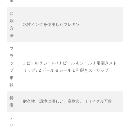
量
印
刷
水性インクを使用したフレキソ
方
法
フ
ラ
ッ
1 ピール & シール / 1 ピール & シール 1 引裂きスト
プ
リップ / 2 ピール & シール 1 引裂きストリップ
形
状
特
耐久性、環境に優しい、高耐久、リサイクル可能
徴
デ
ザ