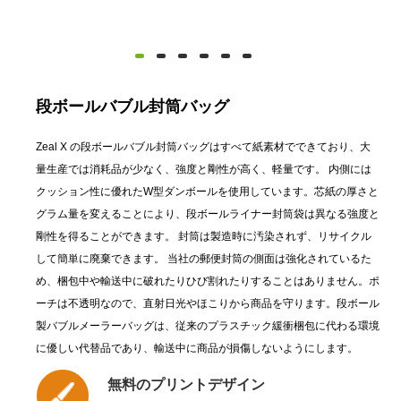
段ボールバブル封筒バッグ
Zeal X の段ボールバブル封筒バッグはすべて紙素材でできており、大
量生産では消耗品が少なく、強度と剛性が高く、軽量です。 内側には
クッション性に優れたW型ダンボールを使用しています。芯紙の厚さと
グラム量を変えることにより、段ボールライナー封筒袋は異なる強度と
剛性を得ることができます。 封筒は製造時に汚染されず、リサイクル
して簡単に廃棄できます。 当社の郵便封筒の側面は強化されているた
め、梱包中や輸送中に破れたりひび割れたりすることはありません。ポ
ーチは不透明なので、直射日光やほこりから商品を守ります。段ボール
製バブルメーラーバッグは、従来のプラスチック緩衝梱包に代わる環境
に優しい代替品であり、輸送中に商品が損傷しないようにします。
無料のプリントデザイン