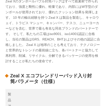
Zeal Xのダンボールバブル封筒バッグはすべて紙素材で作られ
ており、強度と剛性に優れ、軽量であり、内部にはW字型のダ
ンボールが使用されており、優れたクッション効果を発揮しま
す。 10 年の輸出経験を持つ Zeal X は製品を製造し、キャロウ
ェイ、トラビス マシュー、キャンパー、テスコ、ニューヨーカ
ーなどを含む、世界で最も有名な同名ブランドのパートナーで
す。 そして、私たちの工場はiso9001、iso14001認証に合格
し、当社の製品はGRS、REACH、BHTおよびその他の認証に合
格しました。 Zeal X は地球のことも考えており、テクノロジー
と世界的なトレンドの最前線に立ち、各パートナーと協力して
再利用、削減、リサイクル、分解できるパッケージの使用を検
討することが私たちの使命です。
Zeal X エコフレンドリーパッド入り封
筒パラメータ（仕様）
製
品