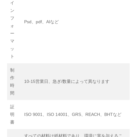
イ
ン
フ
Psd、pdf、AIなど
ォ
ー
マ
ッ
ト
制
作
10-15営業日、急ぎ/数量によって異なります
時
間
証
明
ISO 9001、ISO 14001、GRS、REACH、BHTなど
書
すべての材料は紙材料であり、環境に害を与えるこ