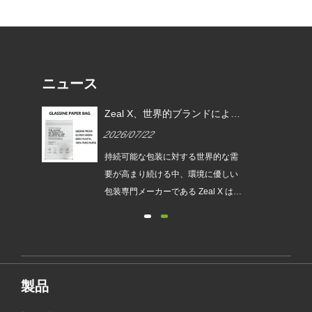
ニュース
EU
Zeal X、世界的ブランドによる
ムグ
使い捨てプラスチック包装の代
2026/07/22
替を支援するカスタムグラシン
紙バッグを発売
は、持続
持続可能な包装に対する世界的な需
され
要が高まり続ける中、環境に優しい
発売
包装専門メーカーである Zeal X は、
ュー
アップグレードされたカスタムグラ
包装
シン紙バッグシリーズを正式に発売
が新
しました。従来のビニール袋に代わ
要件
るプレミアムな代替品として設計さ
れたこの新製品は、透明性、リサイ
製品
クル性、耐油性、カスタマイズ可能