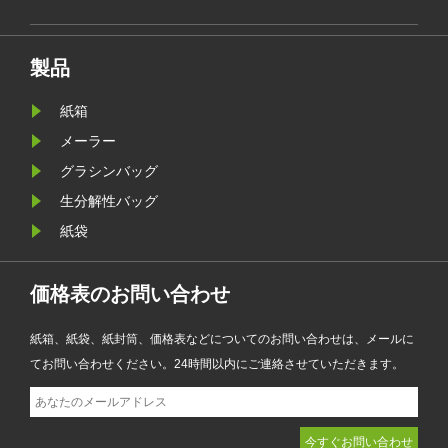
が新
しました。従来のビニール袋に代わ
要件
るプレミアムな代替品として設計さ
れたこの新製品は、透明性、リサイ
製品
クル性、耐油性、カスタマイズ可能
なブランディングを兼ね備えてお
紙箱
り、ファッション、小売、化粧品、
メーラー
電子商取引企業が製品のプレゼンテ
グラシンバッグ
ーションを強化しながら環境目標を
生分解性バッグ
達成するのに役立ちます。
紙袋
価格表のお問い合わせ
紙箱、紙袋、紙封筒、価格表などについてのお問い合わせは、メールに
てお問い合わせください。24時間以内にご連絡させていただきます。