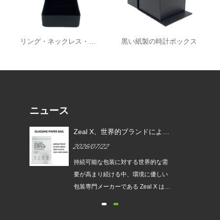
リング・ネックレス・ギフトボックス
黒い紙製の時計ボックス
ニュース
EU
Zeal X、世界的ブランドによる
ムグ
使い捨てプラスチック包装の代
2026/07/22
替を支援するカスタムグラシン
紙バッグを発売
は、持続
持続可能な包装に対する世界的な需
され
要が高まり続ける中、環境に優しい
発売
包装専門メーカーである Zeal X は、
ュー
アップグレードされたカスタムグラ
包装
シン紙バッグシリーズを正式に発売