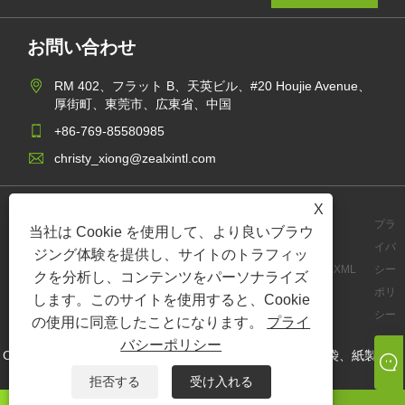
お問い合わせ
RM 402、フラット B、天英ビル、#20 Houjie Avenue、
厚街町、東莞市、広東省、中国
+86-769-85580985
christy_xiong@zealxintl.com
X
プラ
当社は Cookie を使用して、より良いブラウ
イバ
ジング体験を提供し、サイトのトラフィッ
Links
Sitemap
RSS
XML
シー
クを分析し、コンテンツをパーソナライズ
ポリ
します。このサイトを使用すると、Cookie
シー
の使用に同意したことになります。
プライ
バシーポリシー
Copyright © 2023 Zeal X International Limited - 紙箱、紙袋、紙製封筒
- すべての権利予約。
拒否する
受け入れる