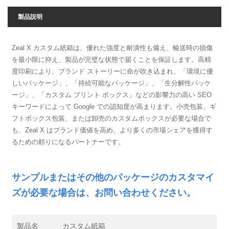
製品説明
Zeal X カスタム紙箱は、優れた強度と耐潰性も備え、輸送時の損傷
を最小限に抑え、製品が完璧な状態で届くことを保証します。高精
度印刷により、ブランド ストーリーに命が吹き込まれ、「環境に優
しいパッケージ」、「持続可能なパッケージ」、「生分解性パッケ
ージ」、「カスタム プリント ボックス」などの影響力の高い SEO
キーワードによって Google での認知度が高まります。小売包装、ギ
フトボックス包装、または卸売のカスタムボックスが必要な場合で
も、Zeal X はブランド価値を高め、より多くの市場シェアを獲得す
るための頼りになるパートナーです。
サンプルまたはその他のパッケージのカスタマイ
ズが必要な場合は、お問い合わせください。
製品名
カスタム紙箱