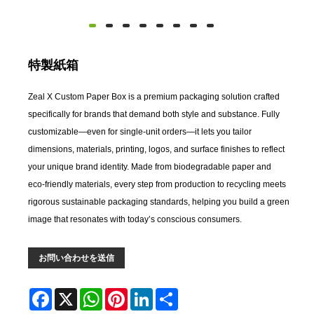
特製紙箱
Zeal X Custom Paper Box is a premium packaging solution crafted
specifically for brands that demand both style and substance. Fully
customizable—even for single‐unit orders—it lets you tailor
dimensions, materials, printing, logos, and surface finishes to reflect
your unique brand identity. Made from biodegradable paper and
eco‑friendly materials, every step from production to recycling meets
rigorous sustainable packaging standards, helping you build a green
image that resonates with today’s conscious consumers.
お問い合わせを送信
Facebook
X
WhatsApp
Pinterest
LinkedIn
Share