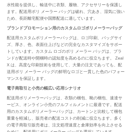
水性能を提供し、輸送中に衣類、履物、アクセサリーを保護し
ます。配送用ポリ メーラー バッグは破れ、穴あき、湿気に強い
ため、長距離宅配便や国際配送に適しています。
ブランドプロモーション用のカスタムロゴポリメーラーバッグ
配送用カスタムポリメーラーバッグは、ロゴ印刷、バッグサイ
ズ、厚さ、色、表面仕上げなどの完全なカスタマイズをサポー
トしています。カスタム ロゴのポリ メーラー バッグは、ブラ
ンドが配送時や開梱時の認知度を高めるのに役立ちます。 Zeal
X は、高度な印刷技術を使用して、大量の注文であっても、配
送用ポリ メーラー バッグの鮮明なロゴと一貫した色のパフォー
マンスを保証します。
電子商取引と小売の幅広い応用シナリオ
配送用ポリメーラーバッグは、衣類の梱包、靴の梱包、速達サ
ービス、オンライン小売のフルフィルメントに最適です。配送
用のカスタムポリメーラーバッグは、カートンと比較して梱包
重量を軽減し、販売者の配送コストの削減に役立ちます。多く
の電子商取引販売者は、注文処理速度と倉庫効率を向上させる
ために、配送用にポリ メーラー バッグを選択しています。