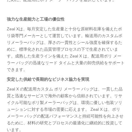
強力な生産能力と工場の優位性
Zeal Xは、毎月安定した生産量と十分な原材料在庫を備えたポ
リ袋専門メーカーとして運営しています。輸送用のカスタムポ
リメーラーバッグは、厚さの一貫性とシール強度を確保するた
めに、標準化された品質管理プロセスの下で生産されていま
す。成熟した生産ラインを備えた Zeal X は、配送用ポリ メー
ラー バッグの迅速なリード タイムと大量の卸売供給をサポート
できます。
安定した供給で長期的なビジネス協力を実現
Zeal X の配送用カスタム ポリ メーラー バッグは、一貫した品
質と迅速なサービスで海外の顧客から信頼されています。リサ
イクル可能なポリ製メーラーバッグは、環境に優しい包装ソリ
ューションに対する市場の需要に応えます。 Zeal X は、ポリ
メーラー バッグの配送パフォーマンスと持続可能性を向上させ
るために、材料の研究とプロセスの最適化に継続的に投資して
います。