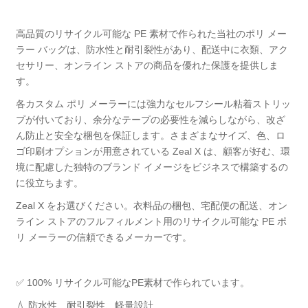
高品質のリサイクル可能な PE 素材で作られた当社のポリ メー
ラー バッグは、防水性と耐引裂性があり、配送中に衣類、アク
セサリー、オンライン ストアの商品を優れた保護を提供しま
す。
各カスタム ポリ メーラーには強力なセルフシール粘着ストリッ
プが付いており、余分なテープの必要性を減らしながら、改ざ
ん防止と安全な梱包を保証します。さまざまなサイズ、色、ロ
ゴ印刷オプションが用意されている Zeal X は、顧客が好む、環
境に配慮した独特のブランド イメージをビジネスで構築するの
に役立ちます。
Zeal X をお選びください。衣料品の梱包、宅配便の配送、オン
ライン ストアのフルフィルメント用のリサイクル可能な PE ポ
リ メーラーの信頼できるメーカーです。
✅ 100% リサイクル可能なPE素材で作られています。
💧 防水性、耐引裂性、軽量設計