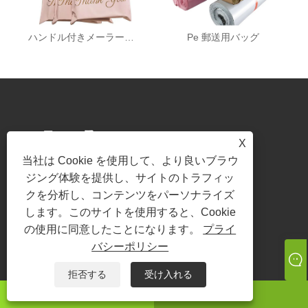
ハンドル付きメーラーバッグ
Pe 郵送用バッグ
ニュース
X
当社は Cookie を使用して、より良いブラウ
EU
Zeal X、世界的ブランドによる
ジング体験を提供し、サイトのトラフィッ
ムグ
使い捨てプラスチック包装の代
2026/07/22
替を支援するカスタムグラシン
クを分析し、コンテンツをパーソナライズ
紙バッグを発売
は、持続
持続可能な包装に対する世界的な需
します。このサイトを使用すると、Cookie
され
要が高まり続ける中、環境に優しい
の使用に同意したことになります。
プライ
発売
包装専門メーカーである Zeal X は、
バシーポリシー
ュー
アップグレードされたカスタムグラ
拒否する
受け入れる
包装
シン紙バッグシリーズを正式に発売
が新
しました。従来のビニール袋に代わ
ワッツアップ
Eメール