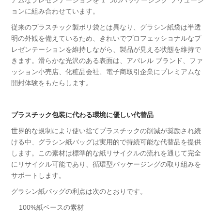
アムなプレゼンテーションを 1 つのパッケージング ソリューシ
ョンに組み合わせています。
従来のプラスチック製ポリ袋とは異なり、グラシン紙袋は半透
明の外観を備えているため、きれいでプロフェッショナルなプ
レゼンテーションを維持しながら、製品が見える状態を維持で
きます。滑らかな光沢のある表面は、アパレル ブランド、ファ
ッション小売店、化粧品会社、電子商取引企業にプレミアムな
開封体験をもたらします。
プラスチック包装に代わる環境に優しい代替品
世界的な規制により使い捨てプラスチックの削減が奨励され続
ける中、グラシン紙バッグは実用的で持続可能な代替品を提供
します。この素材は標準的な紙リサイクルの流れを通じて完全
にリサイクル可能であり、循環型パッケージングの取り組みを
サポートします。
グラシン紙バッグの利点は次のとおりです。
100%紙ベースの素材