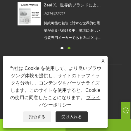
EU
Zeal X、世界的ブランドによる
ムグ
使い捨てプラスチック包装の代
2026/07/22
替を支援するカスタムグラシン
紙バッグを発売
は、持続
持続可能な包装に対する世界的な需
され
要が高まり続ける中、環境に優しい
発売
包装専門メーカーである Zeal X は、
ュー
アップグレードされたカスタムグラ
包装
シン紙バッグシリーズを正式に発売
が新
しました。従来のビニール袋に代わ
X
要件
るプレミアムな代替品として設計さ
当社は Cookie を使用して、より良いブラウ
れたこの新製品は、透明性、リサイ
ジング体験を提供し、サイトのトラフィッ
製品
クル性、耐油性、カスタマイズ可能
クを分析し、コンテンツをパーソナライズ
なブランディングを兼ね備えてお
します。このサイトを使用すると、Cookie
紙箱
り、ファッション、小売、化粧品、
の使用に同意したことになります。
プライ
メーラー
電子商取引企業が製品のプレゼンテ
バシーポリシー
グラシンバッグ
ーションを強化しながら環境目標を
生分解性バッグ
拒否する
受け入れる
達成するのに役立ちます。
紙袋
ワッツアップ
Eメール