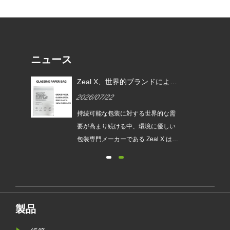
ニュース
EU
Zeal X、世界的ブランドによる
ムグ
使い捨てプラスチック包装の代
2026/07/22
替を支援するカスタムグラシン
紙バッグを発売
は、持続
持続可能な包装に対する世界的な需
され
要が高まり続ける中、環境に優しい
発売
包装専門メーカーである Zeal X は、
ュー
アップグレードされたカスタムグラ
包装
シン紙バッグシリーズを正式に発売
が新
しました。従来のビニール袋に代わ
要件
るプレミアムな代替品として設計さ
れたこの新製品は、透明性、リサイ
製品
クル性、耐油性、カスタマイズ可能
なブランディングを兼ね備えてお