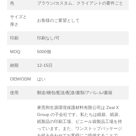
色
ブラウン/カスタム、クライアントの要件ごと
サイズと
お客様のご要望として
厚さ
印刷
印刷なし/可
MOQ
5000個
納期
12-15日
OEM/ODM
はい
使用
郵送/梱包/配送/配達/書類/アパレル/書籍
東莞和生源環境保護材料有限公司は Zeal X
Group の子会社です。私たちは紙箱、紙袋、
紙製品の印刷工場、ビニール袋製品工場を持
っています。また、ワンストップパッケージ
を組み合わせてお客様にご提供することで、