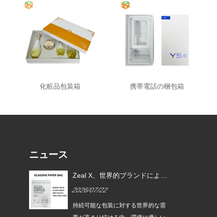
化粧品包装箱
携帯電話の梱包箱
ニュース
EU
Zeal X、世界的ブランドによる
ムグ
使い捨てプラスチック包装の代
2026/07/22
替を支援するカスタムグラシン
紙バッグを発売
は、持続
持続可能な包装に対する世界的な需