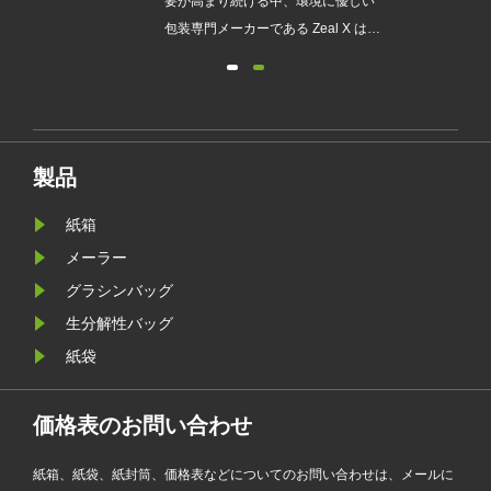
され
要が高まり続ける中、環境に優しい
発売
包装専門メーカーである Zeal X は、
ュー
アップグレードされたカスタムグラ
包装
シン紙バッグシリーズを正式に発売
が新
しました。従来のビニール袋に代わ
要件
るプレミアムな代替品として設計さ
れたこの新製品は、透明性、リサイ
製品
クル性、耐油性、カスタマイズ可能
なブランディングを兼ね備えてお
紙箱
り、ファッション、小売、化粧品、
メーラー
電子商取引企業が製品のプレゼンテ
グラシンバッグ
ーションを強化しながら環境目標を
生分解性バッグ
達成するのに役立ちます。
紙袋
価格表のお問い合わせ
紙箱、紙袋、紙封筒、価格表などについてのお問い合わせは、メールに