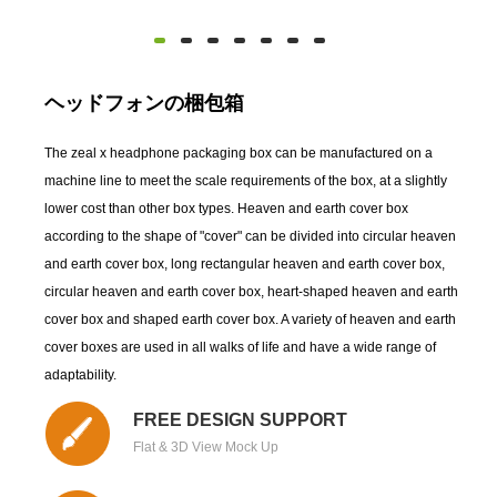
ヘッドフォンの梱包箱
The zeal x headphone packaging box can be manufactured on a
machine line to meet the scale requirements of the box, at a slightly
lower cost than other box types. Heaven and earth cover box
according to the shape of "cover" can be divided into circular heaven
and earth cover box, long rectangular heaven and earth cover box,
circular heaven and earth cover box, heart-shaped heaven and earth
cover box and shaped earth cover box. A variety of heaven and earth
cover boxes are used in all walks of life and have a wide range of
adaptability.
FREE DESIGN SUPPORT
Flat & 3D View Mock Up