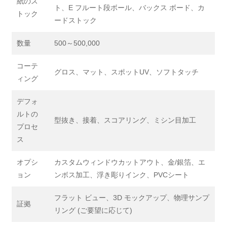
紙のス
ト、E フルート段ボール、バックス ボード、カ
トック
ードストック
数量
500～500,000
コーテ
グロス、マット、スポットUV、ソフトタッチ
ィング
デフォ
ルトの
型抜き、接着、スコアリング、ミシン目加工
プロセ
ス
オプシ
カスタムウィンドウカットアウト、金/銀箔、エ
ョン
ンボス加工、浮き彫りインク、PVCシート
フラット ビュー、3D モックアップ、物理サンプ
証拠
リング (ご要望に応じて)