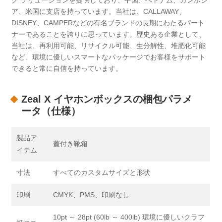
グ ソリューションを提供しており、中国、ベトナム、カンボジ
ア、米国に支店を持っています。当社は、CALLAWAY、
DISNEY、CAMPERなどの有名ブランドの長期にわたるパート
ナーであることを誇りに思っています。歴史ある企業として、
当社は、再利用可能、リサイクル可能、生分解性、堆肥化可能
など、環境に優しいスマートなパッケージでお客様をサポ​​ート
できると常に自信を持っています。
Zeal X イヤホンボックスの梱包パラメ
ータ（仕様）
製品ア
蓋付き靴箱
イテム
寸法
すべてのカスタムサイズと形状
印刷
CMYK、PMS、印刷なし
10pt ～ 28pt (60lb ～ 400lb) 環境に優しいクラフ