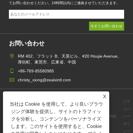
てお問い合わせください。24時間以内にご連絡させていただきます。
お問い合わせ
RM 402、フラット B、天英ビル、#20 Houjie Avenue、
厚街町、東莞市、広東省、中国
+86-769-85580985
christy_xiong@zealxintl.com
X
プラ
当社は Cookie を使用して、より良いブラウ
イバ
ジング体験を提供し、サイトのトラフィッ
Links
Sitemap
RSS
XML
シー
クを分析し、コンテンツをパーソナライズ
ポリ
します。このサイトを使用すると、Cookie
シー