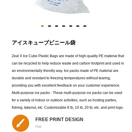
アイスキューブビニール袋
Zeal X Ice Cube Plastic Bags are made of high-quality PE material that
can be recycled to help reduce waste and carbon footprint and used in
an environmentally friendly way. Ice packs made of PE material are
durable and resistant to freezing temperatures without tearing,
providing you with excellent feedback on your customer experience.
Multi-purpose ice packs - These multi-purpose ice packs can be used
for a variety of indoor or outdoor activities, such as hosting parties,
fishing, takeout, etc. Customizable 8 lb, 10 lb, 20 lb, etc. and print logo.
FREE PRINT DESIGN
Flat