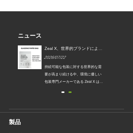
ニュース
EU
Zeal X、世界的ブランドによる
ムグ
使い捨てプラスチック包装の代
2026/07/22
替を支援するカスタムグラシン
紙バッグを発売
は、持続
持続可能な包装に対する世界的な需
され
要が高まり続ける中、環境に優しい
発売
包装専門メーカーである Zeal X は、
ュー
アップグレードされたカスタムグラ
包装
シン紙バッグシリーズを正式に発売
が新
しました。従来のビニール袋に代わ
要件
るプレミアムな代替品として設計さ
れたこの新製品は、透明性、リサイ
製品
クル性、耐油性、カスタマイズ可能