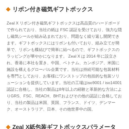
リボン付き磁気ギフトボックス
Zeal X リボン付き磁気ギフトボックスは高品質のハードボード
で作られており、当社の紙は FSC 認証を受けており、強力な隠
し磁気シールが組み込まれており、問題なく繰り返し開閉でき
ます。ギフトボックスにはリボンも付いており、組み立てが簡
単で、リボンも蝶結びで簡単に結べるので、ギフトボックスの
ラッピングが華やかになります。 Zeal X は 2014 年に設立さ
れ、香港に本社を置き、中国、ベトナム、カンボジア、米国に
施設を構えるグローバル企業です。当社は持続可能な包装材料
を専門としており、お客様にワンストップの包括的な包装ソリ
ューションを提供しています。当社の工場はiso9001 / iso14001
認証に合格し、当社の製品は8年以上の経験と革新的な方法によ
りGRS、FSC、REACH、BHTおよびその他の認証に合格してお
り、当社の製品は米国、英国、フランス、ドイツ、デンマー
ク、オーストラリア、日本、その他世界中の国。
Zeal X紙包装ギフトボックスパラメータ