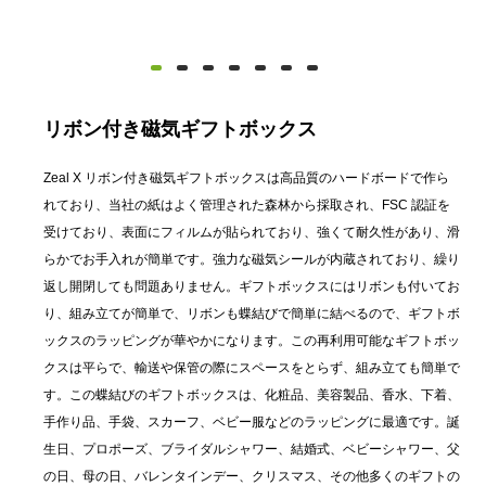
リボン付き磁気ギフトボックス
Zeal X リボン付き磁気ギフトボックスは高品質のハードボードで作ら
れており、当社の紙はよく管理された森林から採取され、FSC 認証を
受けており、表面にフィルムが貼られており、強くて耐久性があり、滑
らかでお手入れが簡単です。強力な磁気シールが内蔵されており、繰り
返し開閉しても問題ありません。ギフトボックスにはリボンも付いてお
り、組み立てが簡単で、リボンも蝶結びで簡単に結べるので、ギフトボ
ックスのラッピングが華やかになります。この再利用可能なギフトボッ
クスは平らで、輸送や保管の際にスペースをとらず、組み立ても簡単で
す。この蝶結びのギフトボックスは、化粧品、美容製品、香水、下着、
手作り品、手袋、スカーフ、ベビー服などのラッピングに最適です。誕
生日、プロポーズ、ブライダルシャワー、結婚式、ベビーシャワー、父
の日、母の日、バレンタインデー、クリスマス、その他多くのギフトの