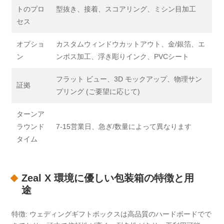
トのプロ
型抜き、接着、スコアリング、ミシン目加工
セス
オプショ
カスタムウィンドウカットアウト、金/銀箔、エ
ン
ンボス加工、浮き彫りインク、PVCシート
フラット ビュー、3D モックアップ、物理サン
証拠
プリング (ご要望に応じて)
ターンア
ラウンド
7-15営業日、急ぎ/数量によって異なります
タイム
Zeal X 環境に優しい包装箱の特徴と用
途
特徴: ウェディングギフトボックスは高品質のハードボードでで