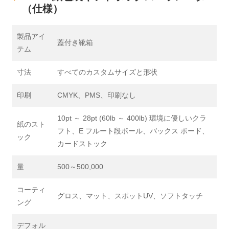
（仕様）
製品アイ
蓋付き靴箱
テム
寸法
すべてのカスタムサイズと形状
印刷
CMYK、PMS、印刷なし
10pt ～ 28pt (60lb ～ 400lb) 環境に優しいクラ
紙のスト
フト、E フルート段ボール、バックス ボード、
ック
カードストック
量
500～500,000
コーティ
グロス、マット、スポットUV、ソフトタッチ
ング
デフォル