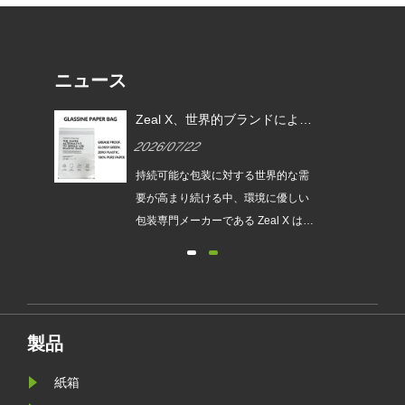
ニュース
EU
Zeal X、世界的ブランドによる
ムグ
使い捨てプラスチック包装の代
2026/07/22
替を支援するカスタムグラシン
紙バッグを発売
は、持続
持続可能な包装に対する世界的な需
され
要が高まり続ける中、環境に優しい
発売
包装専門メーカーである Zeal X は、
ュー
アップグレードされたカスタムグラ
包装
シン紙バッグシリーズを正式に発売
が新
しました。従来のビニール袋に代わ
要件
るプレミアムな代替品として設計さ
れたこの新製品は、透明性、リサイ
製品
クル性、耐油性、カスタマイズ可能
なブランディングを兼ね備えてお
紙箱
り、ファッション、小売、化粧品、