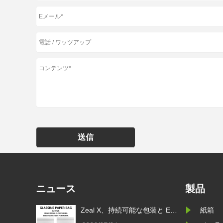
送信
ニュース
製品
装と EU
Zeal X、世界的ブランドによる
Zeal X
紙箱
カスタムグ
使い捨てプラスチック包装の代
PPWR 