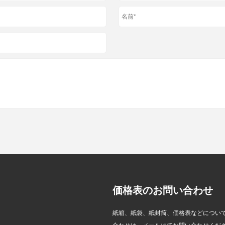
価格表のお問い合わせ
、持続可能な包装と EU
Zeal X、世界的ブランドによる
紙箱、紙袋、紙封筒、価格表などについ
準拠のためのカスタムグ
使い捨てプラスチック包装の代