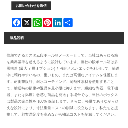
お問い合わせを送信
Facebook
X
WhatsApp
Pinterest
LinkedIn
Share
製品説明
信頼できるカスタム段ボール箱メーカーとして、当社はあらゆる箱
を業界基準を超えるように設計しています。当社の段ボール箱は多
層構造 (最大 7 層オプション) と強化されたエッジを利用して、輸送
中に壊れやすいもの、重いもの、または高価なアイテムを保護しま
す。耐衝撃設計、耐水コーティング、耐熱性素材を使用すること
で、輸送時の損傷や返品を最小限に抑えます。繊細な陶器、電子機
器、または温度に敏感な商品を発送する場合でも、当社のボックス
は製品の完全性を 100% 保証します。さらに、軽量でありながら頑
丈な設計により、寸法重量コストの削減に役立ちます。私たちと提
携して、顧客満足度を高めながら物流コストを削減してください。