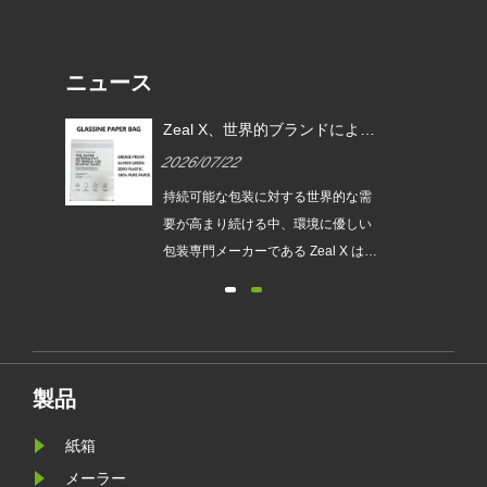
ニュース
EU
Zeal X、世界的ブランドによる
ムグ
使い捨てプラスチック包装の代
2026/07/22
替を支援するカスタムグラシン
紙バッグを発売
は、持続
持続可能な包装に対する世界的な需
され
要が高まり続ける中、環境に優しい
発売
包装専門メーカーである Zeal X は、
ュー
アップグレードされたカスタムグラ
包装
シン紙バッグシリーズを正式に発売
が新
しました。従来のビニール袋に代わ
要件
るプレミアムな代替品として設計さ
れたこの新製品は、透明性、リサイ
製品
クル性、耐油性、カスタマイズ可能
なブランディングを兼ね備えてお
紙箱
り、ファッション、小売、化粧品、
メーラー