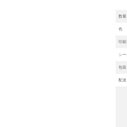
数量
色
印刷
シー
包装
配達