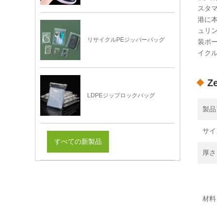
スタマ
港に
ュリン
リサイクルPEジッパーバッグ
装ポ
イク
Z
LDPEジップロックバッグ
製品
サイ
すべての新製品
厚さ
材料