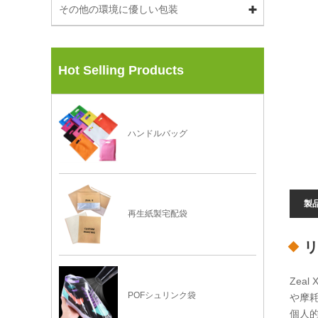
その他の環境に優しい包装
Hot Selling Products
ハンドルバッグ
製
再生紙製宅配袋
リ
Zea
POFシュリンク袋
や摩
個人