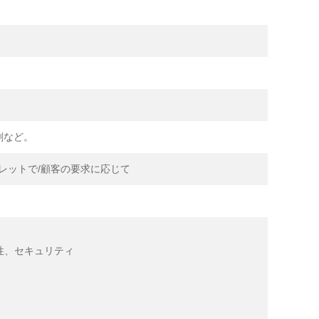
剤など。
レットで/顧客の要求に応じて
性、セキュリティ