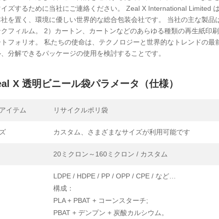
イズするために当社にご連絡ください。 Zeal X International Li
本社を置く、環境に優しい世界的な総合包装会社です。 当社の主な製品は
クフィルム。 2）カートン、カートンなどのあらゆる種類の再生紙印刷製品
ートフォリオ。 私たちの使命は、テクノロジーと世界的なトレンドの最
ル、分解できるパッケージの使用を検討することです。
eal X 透明ビニール袋パラメータ（仕様）
アイテム
リサイクルポリ袋
ズ
カスタム、さまざまなサイズが利用可能です
20ミクロン～160ミクロン / カスタム
LDPE / HDPE / PP / OPP / CPE / など…
構成：
PLA + PBAT + コーンスターチ;
PBAT + デンプン + 炭酸カルシウム。