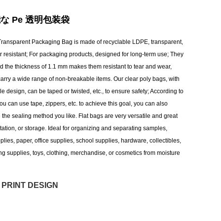
な Pe 透明包装袋
Transparent Packaging Bag is made of recyclable LDPE, transparent,
ar resistant; For packaging products, designed for long-term use; They
nd the thickness of 1.1 mm makes them resistant to tear and wear,
carry a wide range of non-breakable items. Our clear poly bags, with
ile design, can be taped or twisted, etc., to ensure safety; According to
u can use tape, zippers, etc. to achieve this goal, you can also
 the sealing method you like. Flat bags are very versatile and great
tation, or storage. Ideal for organizing and separating samples,
pplies, paper, office supplies, school supplies, hardware, collectibles,
ting supplies, toys, clothing, merchandise, or cosmetics from moisture
 PRINT DESIGN