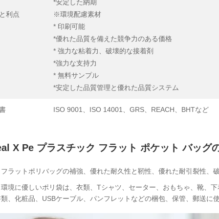
*安定した納期
と利点
※環境配慮素材
* 印刷可能
*優れた品質を備えた競争力のある価格
* 強力な粘着力、破壊的な接着剤
*強力な支持力
* 無料サンプル
*安定した品質管理と優れた品質システム
書
ISO 9001、ISO 14001、GRS、REACH、BHTなど
eal X Pe プラスチック フラット ポケット バッ
：フラットポリバッグの補強、優れた耐久性と靭性、優れた耐引裂性、
：環境に優しいポリ袋は、衣類、Tシャツ、セーター、おもちゃ、靴、下
書類、化粧品、USBケーブル、パンフレットなどの梱包、保管、郵送に