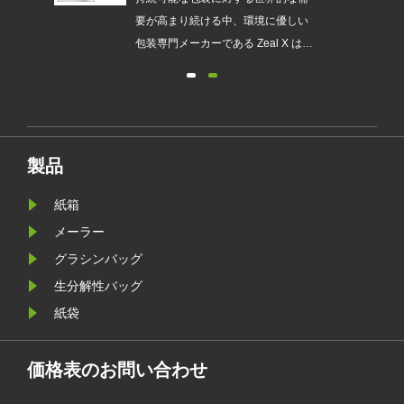
され
要が高まり続ける中、環境に優しい
発売
包装専門メーカーである Zeal X は、
ュー
アップグレードされたカスタムグラ
包装
シン紙バッグシリーズを正式に発売
が新
しました。従来のビニール袋に代わ
要件
るプレミアムな代替品として設計さ
れたこの新製品は、透明性、リサイ
製品
クル性、耐油性、カスタマイズ可能
なブランディングを兼ね備えてお
紙箱
り、ファッション、小売、化粧品、
メーラー
電子商取引企業が製品のプレゼンテ
グラシンバッグ
ーションを強化しながら環境目標を
生分解性バッグ
達成するのに役立ちます。
紙袋
価格表のお問い合わせ