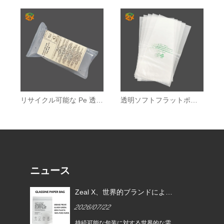
リサイクル可能な Pe 透明包装袋
透明ソフトフラットポケットバッグ
ニュース
EU
Zeal X、世界的ブランドによる
ムグ
使い捨てプラスチック包装の代
2026/07/22
替を支援するカスタムグラシン
紙バッグを発売
は、持続
持続可能な包装に対する世界的な需