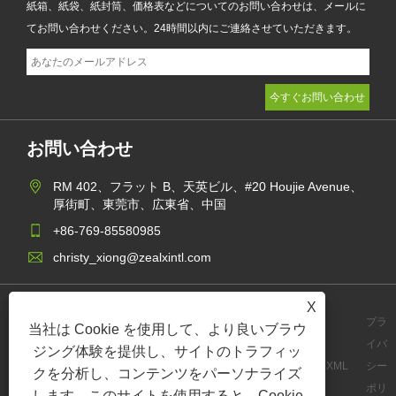
紙箱、紙袋、紙封筒、価格表などについてのお問い合わせは、メールに
てお問い合わせください。24時間以内にご連絡させていただきます。
お問い合わせ
RM 402、フラット B、天英ビル、#20 Houjie Avenue、
厚街町、東莞市、広東省、中国
+86-769-85580985
christy_xiong@zealxintl.com
X
プラ
当社は Cookie を使用して、より良いブラウ
イバ
ジング体験を提供し、サイトのトラフィッ
Links
Sitemap
RSS
XML
シー
クを分析し、コンテンツをパーソナライズ
ポリ
します。このサイトを使用すると、Cookie